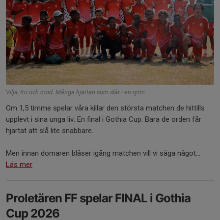
Vilja, tro och mod. Många hjärtan som slår i en rytm.
Om 1,5 timme spelar våra killar den största matchen de hittills
upplevt i sina unga liv. En final i Gothia Cup. Bara de orden får
hjärtat att slå lite snabbare.
Men innan domaren blåser igång matchen vill vi säga något...
Läs mer
Proletären FF spelar FINAL i Gothia
Cup 2026