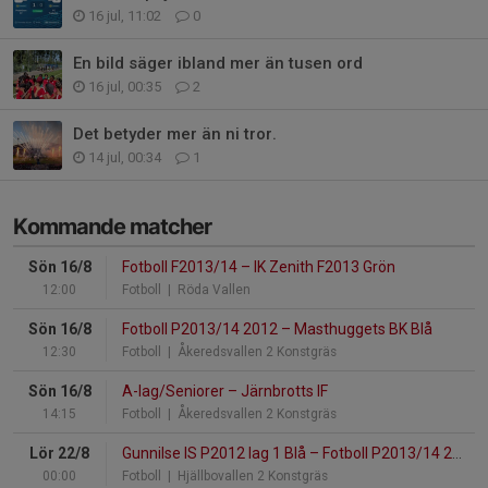
16 jul, 11:02
0
En bild säger ibland mer än tusen ord
16 jul, 00:35
2
Det betyder mer än ni tror.
14 jul, 00:34
1
Kommande matcher
Sön 16/8
Fotboll F2013/14
–
IK Zenith F2013 Grön
12:00
Fotboll
| Röda Vallen
Sön 16/8
Fotboll P2013/14 2012
–
Masthuggets BK Blå
12:30
Fotboll
| Åkeredsvallen 2 Konstgräs
Sön 16/8
A-lag/Seniorer
–
Järnbrotts IF
14:15
Fotboll
| Åkeredsvallen 2 Konstgräs
Lör 22/8
Gunnilse IS P2012 lag 1 Blå
–
Fotboll P2013/14 2012
00:00
Fotboll
| Hjällbovallen 2 Konstgräs