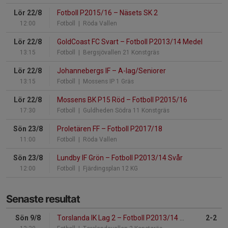
Lör 22/8
Fotboll P2015/16
–
Näsets SK 2
12:00
Fotboll
| Röda Vallen
Lör 22/8
GoldCoast FC Svart
–
Fotboll P2013/14 Medel
13:15
Fotboll
| Bergsjövallen 21 Konstgräs
Lör 22/8
Johannebergs IF
–
A-lag/Seniorer
13:15
Fotboll
| Mossens IP 1 Gräs
Lör 22/8
Mossens BK P15 Röd
–
Fotboll P2015/16
17:30
Fotboll
| Guldheden Södra 11 Konstgräs
Sön 23/8
Proletären FF
–
Fotboll P2017/18
11:00
Fotboll
| Röda Vallen
Sön 23/8
Lundby IF Grön
–
Fotboll P2013/14 Svår
12:00
Fotboll
| Fjärdingsplan 12 KG
Senaste resultat
Sön 9/8
Torslanda IK Lag 2
–
Fotboll P2013/14 2012
2-2