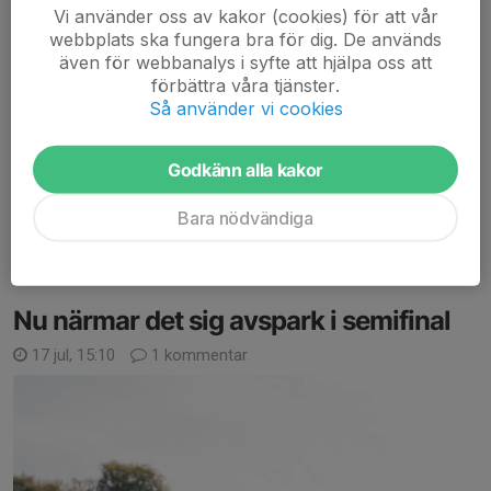
Vi använder oss av kakor (cookies) för att vår
Kommer text senare.
webbplats ska fungera bra för dig. De används
även för webbanalys i syfte att hjälpa oss att
Behöver först samla mig, landa, processa det som hänt… Oj oj.
förbättra våra tjänster.
Mycket känslor just nu.
Så använder vi cookies
Men PFF är i final i världens största barn- och ungdomsturnering
Godkänn alla kakor
Gothia Cup. Stort. Starkt. Allt är möjligt.
Bara nödvändiga
11:30. Heden....
Läs mer
Nu närmar det sig avspark i semifinal
17 jul, 15:10
1 kommentar