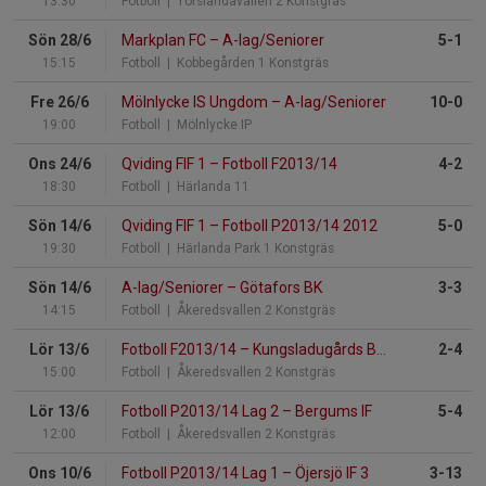
13:30
Fotboll
| Torslandavallen 2 Konstgräs
Sön 28/6
Markplan FC
–
A-lag/Seniorer
5-1
15:15
Fotboll
| Kobbegården 1 Konstgräs
Fre 26/6
Mölnlycke IS Ungdom
–
A-lag/Seniorer
10-0
19:00
Fotboll
| Mölnlycke IP
Ons 24/6
Qviding FIF 1
–
Fotboll F2013/14
4-2
18:30
Fotboll
| Härlanda 11
Sön 14/6
Qviding FIF 1
–
Fotboll P2013/14 2012
5-0
19:30
Fotboll
| Härlanda Park 1 Konstgräs
Sön 14/6
A-lag/Seniorer
–
Götafors BK
3-3
14:15
Fotboll
| Åkeredsvallen 2 Konstgräs
Lör 13/6
Fotboll F2013/14
–
Kungsladugårds BK Vit
2-4
15:00
Fotboll
| Åkeredsvallen 2 Konstgräs
Lör 13/6
Fotboll P2013/14 Lag 2
–
Bergums IF
5-4
12:00
Fotboll
| Åkeredsvallen 2 Konstgräs
Ons 10/6
Fotboll P2013/14 Lag 1
–
Öjersjö IF 3
3-13