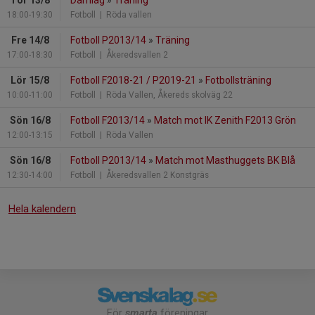
Tor 13/8
Damlag
»
Träning
18:00-19:30
Fotboll
| Röda vallen
Fre 14/8
Fotboll P2013/14
»
Träning
17:00-18:30
Fotboll
| Åkeredsvallen 2
Lör 15/8
Fotboll F2018-21 / P2019-21
»
Fotbollsträning
10:00-11:00
Fotboll
| Röda Vallen, Åkereds skolväg 22
Sön 16/8
Fotboll F2013/14
»
Match mot IK Zenith F2013 Grön
12:00-13:15
Fotboll
| Röda Vallen
Sön 16/8
Fotboll P2013/14
»
Match mot Masthuggets BK Blå
12:30-14:00
Fotboll
| Åkeredsvallen 2 Konstgräs
Hela kalendern
För
smarta
föreningar