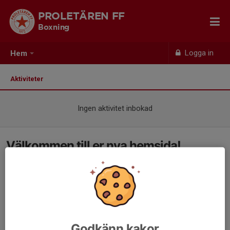
PROLETÄREN FF
Boxning
Logga in
Hem
Aktiviteter
Ingen aktivitet inbokad
Välkommen till er nya hemsida!
Godkänn kakor