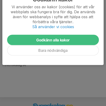
Vi använder oss av kakor (cookies) för att vår
webbplats ska fungera bra för dig. De används
även för webbanalys i syfte att hjälpa oss att
förbättra våra tjänster.
Så använder vi cookies
Godkänn alla kakor
Här hamnar automatiskt de senaste nyheterna på hemsidan. För
att kunna börja administrera hemsidan loggar du in högst upp till
Bara nödvändiga
höger.
/Svenskalag.se