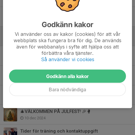
Träningstider för boxningen
17 apr 2025
Godkänn kakor
Anmälan och betalning för Boxning i PFF
Vi använder oss av kakor (cookies) för att vår
14 mar 2025
webbplats ska fungera bra för dig. De används
även för webbanalys i syfte att hjälpa oss att
PFF Boxnings t-shirt till alla som betalat sin medlemsavgift för 2025
förbättra våra tjänster.
Så använder vi cookies
3 mar 2025
Boxningsoverall för PFF
Godkänn alla kakor
14 feb 2025
Bara nödvändiga
Boxningstävling 18/1
16 jan 2025
🎄VÄLKOMMEN PÅ JULFEST! 🎉🥊
10 dec 2024
Tider för träning och kontaktuppgift