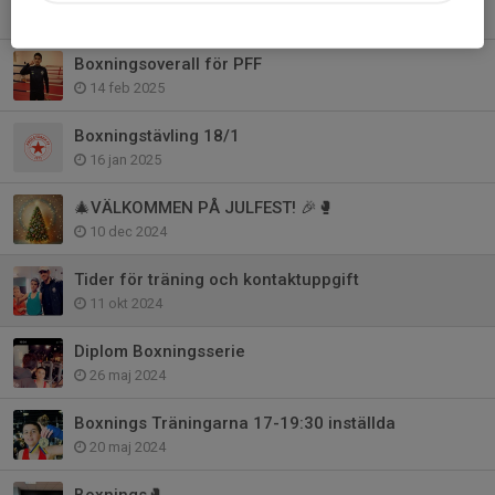
3 mar 2025
Boxningsoverall för PFF
14 feb 2025
Boxningstävling 18/1
16 jan 2025
🎄VÄLKOMMEN PÅ JULFEST! 🎉🥊
10 dec 2024
Tider för träning och kontaktuppgift
11 okt 2024
Diplom Boxningsserie
26 maj 2024
Boxnings Träningarna 17-19:30 inställda
20 maj 2024