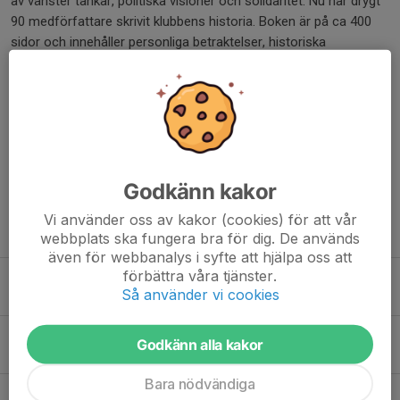
av vänster tankar, politiska visioner och solidaritet. Nu har drygt
90 medförfattare skrivit klubbens historia. Boken är på ca 400
sidor och innehåller personliga betraktelser, historiska
tillbakablickar och omvärldsanalyser, fördelat i ca 150 olika
artiklar. Välkommen till klubbhuset på måndagar mellan 16-19
och kolla på boken och köpa ett exemplar!
läs mer här
Dela nyhet
Godkänn kakor
Vi använder oss av kakor (cookies) för att vår
Tidigare nyheter
webbplats ska fungera bra för dig. De används
även för webbanalys i syfte att hjälpa oss att
förbättra våra tjänster.
Träningstider för boxningen
Så använder vi cookies
17 apr 2025
Anmälan och betalning för Boxning i PFF
Godkänn alla kakor
14 mar 2025
Bara nödvändiga
PFF Boxnings t-shirt till alla som betalat sin medlemsavgift för 2025