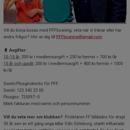
Vill du börja boxas med PPFboxning, veta när vi tränar eller har
andra frågor? Hör av dig till
PFFboxning@gmail.com
🥊 Avgifter:
10-15 år:
200 kr i medlemsavgift + 250 kr/termin = 700 kr/år
15 år och uppåt:
200 kr i medlemsavgift + 400 kr/termin = 1000
kr/år
Swish/Plusgirokonto för PFF:
Swish: 123 342 23 00
Plusgiro: 725097–0
Märk fakturan med namn och personnummer.
Vill du veta mer om klubben?
Proletären FF bildades för drygt
50 år sen av ett gäng unga killar från Göteborg, starkt influerade