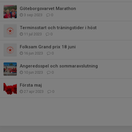
Göteborgsvarvet Marathon
3 sep 2023
0
Terminsstart och träningstider i höst
11 jul 2023
0
Folksam Grand prix 18 juni
16 jun 2023
0
Angeredsspel och sommaravslutning
10 jun 2023
0
Första maj
27 apr 2023
0