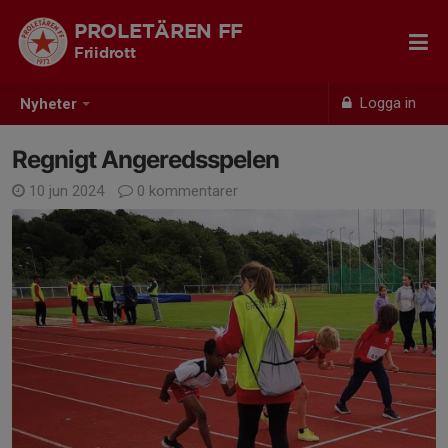
PROLETÄREN FF
Friidrott
Logga in
Nyheter
Regnigt Angeredsspelen
10 jun 2024
0 kommentarer