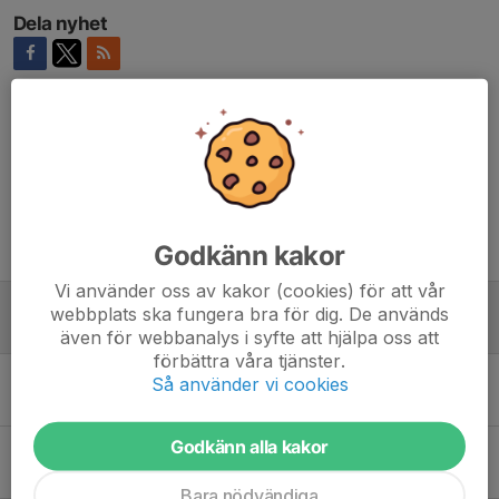
Dela nyhet
Kommentarer
Godkänn kakor
Tidigare nyheter
Vi använder oss av kakor (cookies) för att vår
Regnigt Angeredsspelen
webbplats ska fungera bra för dig. De används
10 jun 2024
0
även för webbanalys i syfte att hjälpa oss att
förbättra våra tjänster.
PFF:are på Göteborgsvarvet
Så använder vi cookies
20 maj 2024
0
Godkänn alla kakor
Första maj
23 apr 2024
0
Bara nödvändiga