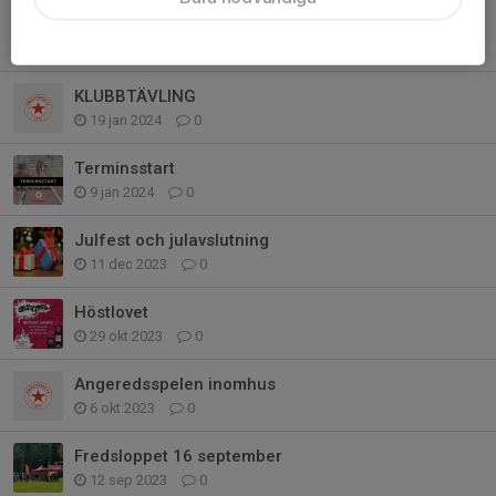
SPORTLOVET
5 feb 2024
0
KLUBBTÄVLING
19 jan 2024
0
Terminsstart
9 jan 2024
0
Julfest och julavslutning
11 dec 2023
0
Höstlovet
29 okt 2023
0
Angeredsspelen inomhus
6 okt 2023
0
Fredsloppet 16 september
12 sep 2023
0