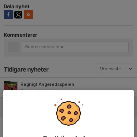
Dela nyhet
Kommentarer
Tidigare nyheter
Regnigt Angeredsspelen
10 jun 2024
0
PFF:are på Göteborgsvarvet
20 maj 2024
0
Första maj
23 apr 2024
0