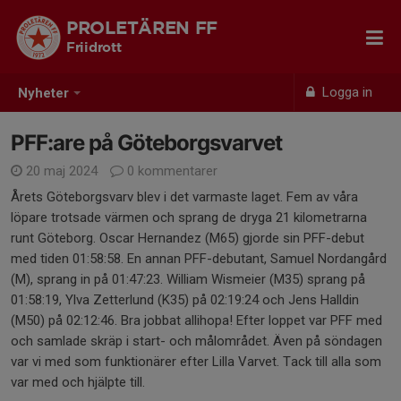
PROLETÄREN FF
Friidrott
Logga in
Nyheter
PFF:are på Göteborgsvarvet
20 maj 2024
0 kommentarer
Årets Göteborgsvarv blev i det varmaste laget. Fem av våra
löpare trotsade värmen och sprang de dryga 21 kilometrarna
runt Göteborg. Oscar Hernandez (M65) gjorde sin PFF-debut
med tiden 01:58:58. En annan PFF-debutant, Samuel Nordangård
(M), sprang in på 01:47:23. William Wismeier (M35) sprang på
01:58:19, Ylva Zetterlund (K35) på 02:19:24 och Jens Halldin
(M50) på 02:12:46. Bra jobbat allihopa! Efter loppet var PFF med
och samlade skräp i start- och målområdet. Även på söndagen
var vi med som funktionärer efter Lilla Varvet. Tack till alla som
var med och hjälpte till.