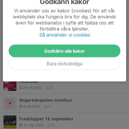
Godkänn kakor
SPORTLOVET
Vi använder oss av kakor (cookies) för att vår
5 feb 2024
0
webbplats ska fungera bra för dig. De används
även för webbanalys i syfte att hjälpa oss att
KLUBBTÄVLING
förbättra våra tjänster.
19 jan 2024
0
Så använder vi cookies
Terminsstart
9 jan 2024
0
Godkänn alla kakor
Julfest och julavslutning
Bara nödvändiga
11 dec 2023
0
Höstlovet
29 okt 2023
0
Angeredsspelen inomhus
6 okt 2023
0
Fredsloppet 16 september
12 sep 2023
0