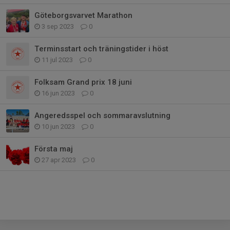
Göteborgsvarvet Marathon
3 sep 2023
0
Terminsstart och träningstider i höst
11 jul 2023
0
Folksam Grand prix 18 juni
16 jun 2023
0
Angeredsspel och sommaravslutning
10 jun 2023
0
Första maj
27 apr 2023
0