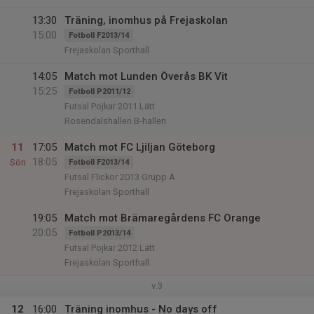
13:30
Träning, inomhus på Frejaskolan
15:00
Fotboll F2013/14
Frejaskolan Sporthall
14:05
Match mot Lunden Överås BK Vit
15:25
Fotboll P2011/12
Futsal Pojkar 2011 Lätt
Rosendalshallen B-hallen
11
17:05
Match mot FC Ljiljan Göteborg
18:05
Sön
Fotboll F2013/14
Futsal Flickor 2013 Grupp A
Frejaskolan Sporthall
19:05
Match mot Brämaregårdens FC Orange
20:05
Fotboll P2013/14
Futsal Pojkar 2012 Lätt
Frejaskolan Sporthall
v.3
12
16:00
Träning inomhus - No days off