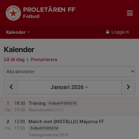
PROLETÄREN FF
Fotboll
Logga in
Kalender
Kalender
Gå till idag
|
Prenumerera
Januari 2026
1
18:30
Träning
Fotboll P2013/14
19:50
Tor
Åkeredsvallen (7v7)
2
12:00
Match mot (INSTÄLLD) Majorna FF
13:30
Fre
Fotboll P2013/14
Träningsmatcher 2013