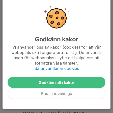
Frejaskolan Sporthall
17:05
Match mot Proletären FF Y
Fotboll P2011/12
18:25
Futsal Pojkar 2011 Lätt
Frejaskolan Sporthall
17:05
Match mot Proletären FF X
Fotboll P2011/12
Godkänn kakor
18:25
Futsal Pojkar 2011 Lätt
Frejaskolan Sporthall
Vi använder oss av kakor (cookies) för att vår
webbplats ska fungera bra för dig. De används
18
09:05
Match mot Lundby IF Smaragd
även för webbanalys i syfte att hjälpa oss att
10:20
Sön
Fotboll P2013/14
förbättra våra tjänster.
Futsal Pojkar 2013 Grupp B
Så använder vi cookies
Frejaskolan Sporthall
09:45
Snickarcupen (P2012)
Fotboll P2013/14
Godkänn alla kakor
15:30
Almåshallen
17:00
Träning på Frejaskolan (inomhus)
Bara nödvändiga
18:30
Fotboll F2013/14
Frejaskolan Sporthall