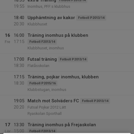
18:35
extra Träning
Fotboll P2013/14
19:55
Inomhus, PFF:s klubbhus
18:40
Upphämtning av kakor
Fotboll P2013/14
20:30
Klubbhuset
16
16:00
Träning inomhus på klubben
17:15
Fre
Fotboll F2013/14
Klubbhuset, inomhus
17:00
Futsal träning
Fotboll P2013/14
18:30
Flatåsskolan
17:15
Träning, pojkar inomhus, klubben
18:30
Fotboll P2015/16
Klubbstugan, inomhus
19:05
Match mot Solväders FC
Fotboll P2013/14
20:20
Futsal Pojkar 2012 Lätt
Ryaskolan Sporthall
17
13:30
Träning inomhus på Frejaskolan
15:00
Lör
Fotboll F2013/14