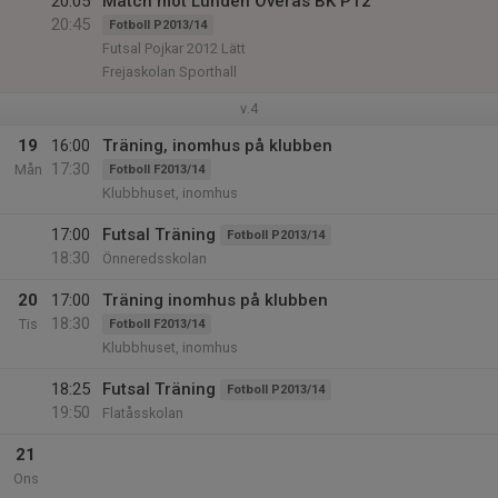
20:05
Match mot Lunden Överås BK P12
20:45
Fotboll P2013/14
Futsal Pojkar 2012 Lätt
Frejaskolan Sporthall
v.4
19
16:00
Träning, inomhus på klubben
17:30
Mån
Fotboll F2013/14
Klubbhuset, inomhus
17:00
Futsal Träning
Fotboll P2013/14
18:30
Önneredsskolan
20
17:00
Träning inomhus på klubben
18:30
Tis
Fotboll F2013/14
Klubbhuset, inomhus
18:25
Futsal Träning
Fotboll P2013/14
19:50
Flatåsskolan
21
Ons