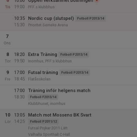
6
10:00
Öppen verksamhet boxningen
19:00
Tis
PFF.s klubbhus
10:35
Nordic cup (slutspel)
Fotboll P2013/14
15:30
Prioritet Serneke Arena
7
Ons
8
18:20
Extra Träning
Fotboll P2013/14
19:50
Tor
Inomhus, PFF:s klubbhus
9
17:00
Futsal träning
Fotboll P2013/14
18:45
Fre
Flatåsskolan
17:00
Träning inför helgens match
18:30
Fotboll F2013/14
Klubbhuset, inomhus
10
13:05
Match mot Mossens BK Svart
14:25
Lör
Fotboll P2011/12
Futsal Pojkar 2011 Lätt
Valhalla Sporthall C-Hall