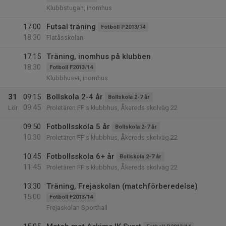
Klubbstugan, inomhus
17:00
Futsal träning
Fotboll P2013/14
18:30
Flatåsskolan
17:15
Träning, inomhus på klubben
18:30
Fotboll F2013/14
Klubbhuset, inomhus
31
09:15
Bollskola 2-4 år
Bollskola 2-7 år
09:45
Lör
Proletären FF:s klubbhus, Åkereds skolväg 22
09:50
Fotbollsskola 5 år
Bollskola 2-7 år
10:30
Proletären FF:s klubbhus, Åkereds skolväg 22
10:45
Fotbollsskola 6+ år
Bollskola 2-7 år
11:45
Proletären FF:s klubbhus, Åkereds skolväg 22
13:30
Träning, Frejaskolan (matchförberedelse)
15:00
Fotboll F2013/14
Frejaskolan Sporthall