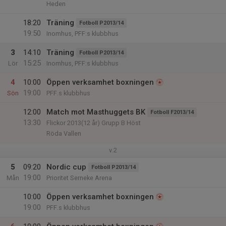
Heden
18:20
Träning
Fotboll P2013/14
19:50
Inomhus, PFF:s klubbhus
3
14:10
Träning
Fotboll P2013/14
15:25
Lör
Inomhus, PFF:s klubbhus
4
10:00
Öppen verksamhet boxningen
19:00
Sön
PFF.s klubbhus
12:00
Match mot Masthuggets BK
Fotboll F2013/14
13:30
Flickor 2013(12 år) Grupp B Höst
Röda Vallen
v.2
5
09:20
Nordic cup
Fotboll P2013/14
19:00
Mån
Prioritet Serneke Arena
10:00
Öppen verksamhet boxningen
19:00
PFF.s klubbhus