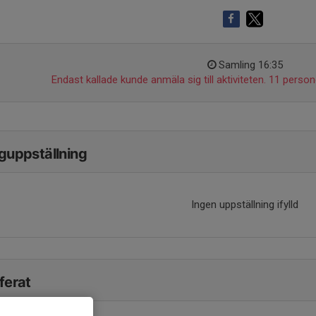
Samling 16:35
Endast kallade kunde anmäla sig till aktiviteten. 11 persone
guppställning
Ingen uppställning ifylld
ferat