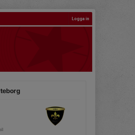
Logga in
öteborg
ll