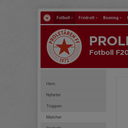
Fotboll
Friidrott
Boxning
PROL
Fotboll F2
Hem
Nyheter
Truppen
Matcher