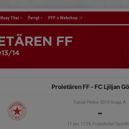
Muay Thai
Övrigt
PFF:s Webshop
ETÄREN FF
013/14
Proletären FF - FC Ljiljan G
Futsal Flickor 2013 Grupp A
-
11 jan, 17:05, Frejaskolan Sportha