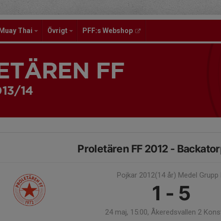
Muay Thai
Övrigt
PFF:s Webshop
ETÄREN FF
013/14
Proletären FF 2012 - Backator
Pojkar 2012(14 år) Medel Grupp
1 - 5
24 maj, 15:00, Åkeredsvallen 2 Kons