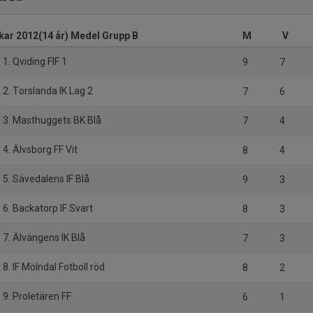
kar 2012(14 år) Medel Grupp B
M
V
1. Qviding FIF 1
9
7
2. Torslanda IK Lag 2
7
6
3. Masthuggets BK Blå
7
4
4. Älvsborg FF Vit
8
4
5. Sävedalens IF Blå
9
3
6. Backatorp IF Svart
8
3
7. Älvängens IK Blå
7
3
8. IF Mölndal Fotboll röd
8
2
9. Proletären FF
6
1