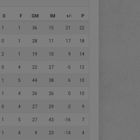
O
F
GM
IM
+/-
P
1
1
36
15
21
22
0
1
28
11
17
18
2
1
19
10
9
14
0
4
22
27
-5
12
1
5
44
38
6
10
1
4
26
26
0
10
0
4
27
29
-2
9
1
5
27
43
-16
7
1
4
9
23
-14
4