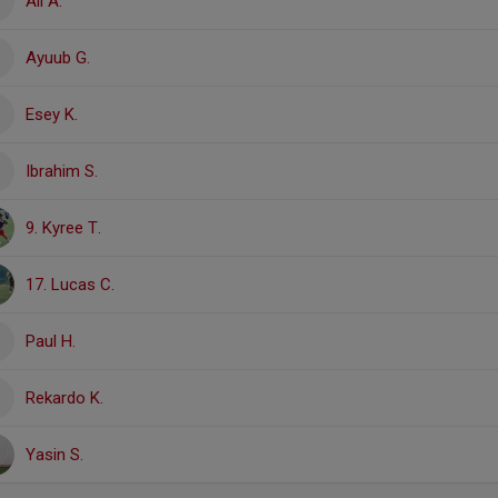
Ali A.
Ayuub G.
Esey K.
Ibrahim S.
9. Kyree T.
17. Lucas C.
Paul H.
Rekardo K.
Yasin S.