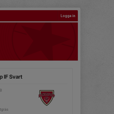
Logga in
p IF Svart
 B
tgräs