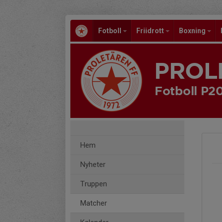
Fotboll
Friidrott
Boxning
PROL
Fotboll P2
Hem
Nyheter
Truppen
Matcher