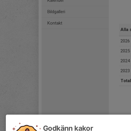
Kalender
Bildgalleri
Kontakt
Alla 
2026
2025
2024
2023
Total
Godkänn kakor