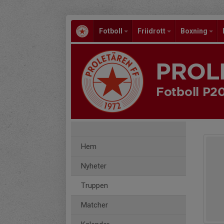
Fotboll
Friidrott
Boxning
PROL
Fotboll P2
Hem
Nyheter
Truppen
Matcher