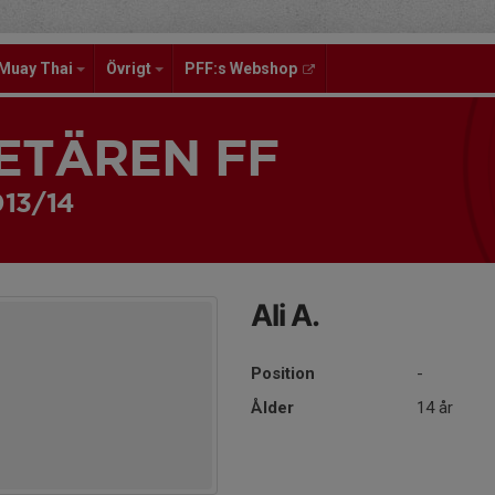
Muay Thai
Övrigt
PFF:s Webshop
ETÄREN FF
013/14
Ali A.
Position
-
Ålder
14 år