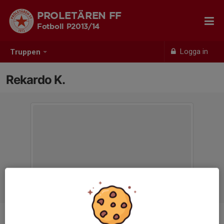
PROLETÄREN FF
Fotboll P2013/14
Logga in
Truppen
Rekardo K.
Position
-