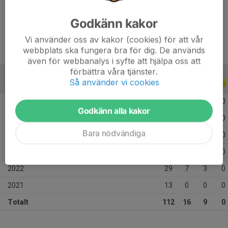
Ålder
13 år
Godkänn kakor
Vi använder oss av kakor (cookies) för att vår
webbplats ska fungera bra för dig. De används
även för webbanalys i syfte att hjälpa oss att
förbättra våra tjänster.
Så använder vi cookies
ALLA SERIER
ALLA ÅR
2026
5
0
0
0
Godkänn alla kakor
2025
6
4
0
0
Bara nödvändiga
2024
25
0
2
0
2023
34
5
4
0
2022
29
7
3
0
2021
13
0
0
0
Totalt
112
16
9
0