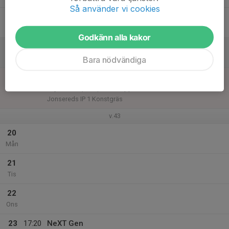
Så använder vi cookies
17
Fre
Godkänn alla kakor
18
Lör
Bara nödvändiga
19
13:45
Match mot Jonsereds IF Gul
15:30
Sön
Pojkar 2011(14 år) Lätt Grupp C
Jonsereds IP 1 Konstgräs
v.43
20
Mån
21
Tis
22
Ons
23
17:20
NeXT Gen