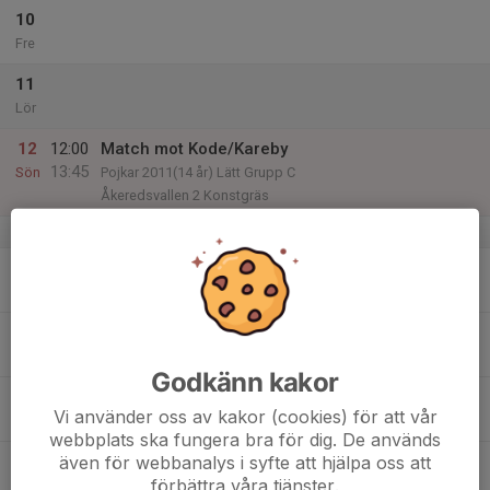
10
Fre
11
Lör
12
12:00
Match mot Kode/Kareby
13:45
Sön
Pojkar 2011(14 år) Lätt Grupp C
Åkeredsvallen 2 Konstgräs
v.42
13
Mån
14
Tis
Godkänn kakor
15
Vi använder oss av kakor (cookies) för att vår
Ons
webbplats ska fungera bra för dig. De används
även för webbanalys i syfte att hjälpa oss att
16
förbättra våra tjänster.
Tor