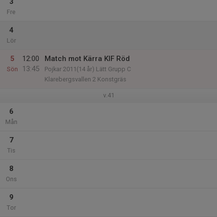
3
Fre
4
Lör
5
12:00
Match mot Kärra KIF Röd
13:45
Sön
Pojkar 2011(14 år) Lätt Grupp C
Klarebergsvallen 2 Konstgräs
v.41
6
Mån
7
Tis
8
Ons
9
Tor