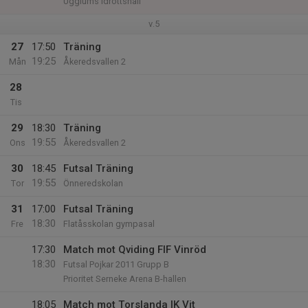
Ugglums Idrottshall
v.5
27
17:50
Träning
19:25
Mån
Åkeredsvallen 2
28
Tis
29
18:30
Träning
19:55
Ons
Åkeredsvallen 2
30
18:45
Futsal Träning
19:55
Tor
Önneredskolan
31
17:00
Futsal Träning
18:30
Fre
Flatåsskolan gympasal
17:30
Match mot Qviding FIF Vinröd
18:30
Futsal Pojkar 2011 Grupp B
Prioritet Serneke Arena B-hallen
18:05
Match mot Torslanda IK Vit