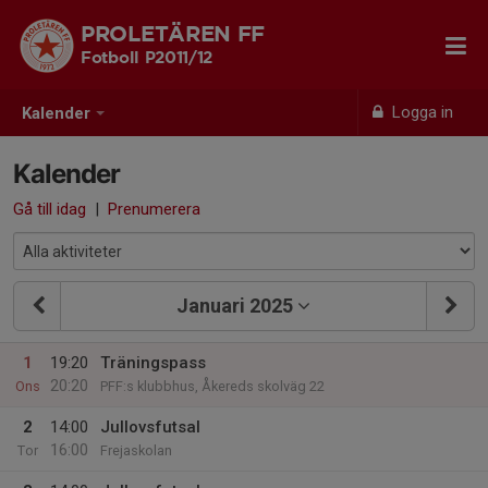
PROLETÄREN FF
Fotboll P2011/12
Logga in
Kalender
Kalender
Gå till idag
|
Prenumerera
Januari 2025
1
19:20
Träningspass
20:20
Ons
PFF:s klubbhus, Åkereds skolväg 22
2
14:00
Jullovsfutsal
16:00
Tor
Frejaskolan