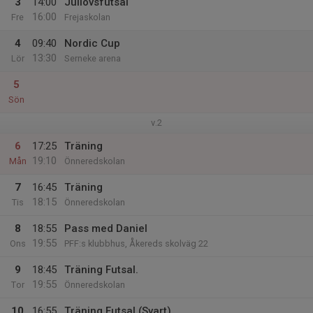
3
14:00
Jullovsfutsal
16:00
Fre
Frejaskolan
4
09:40
Nordic Cup
13:30
Lör
Serneke arena
5
Sön
v.2
6
17:25
Träning
19:10
Mån
Önneredskolan
7
16:45
Träning
18:15
Tis
Önneredskolan
8
18:55
Pass med Daniel
19:55
Ons
PFF:s klubbhus, Åkereds skolväg 22
9
18:45
Träning Futsal.
19:55
Tor
Önneredskolan
10
16:55
Träning Futsal (Svart)