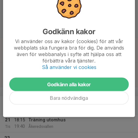
16:00
Lör
Futsal Pojkar 2011 Grupp A
Frejaskolan Sporthall
17:10
Match mot Älvängens IK
18:10
Futsal Pojkar 2011 Grupp B
Godkänn kakor
Älvängenhallen
Vi använder oss av kakor (cookies) för att vår
19
00:00
Match mot Jitex BK F2012
webbplats ska fungera bra för dig. De används
01:00
Sön
Futsal Pojkar 2012 Grupp B
även för webbanalys i syfte att hjälpa oss att
Frejaskolan Sporthall
förbättra våra tjänster.
Så använder vi cookies
09:05
Match mot Solängens BK
10:05
Futsal Pojkar 2012 Grupp B
Frejaskolan Sporthall
Godkänn alla kakor
v.4
Bara nödvändiga
20
16:50
Träning Futsal
18:30
Mån
Önneredskolan
21
18:15
Träning utomhus
19:40
Tis
Åkeredsvallen