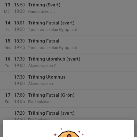
13
16:50
Träning (Svart)
18:30
Mån
Önneredskolan
14
18:01
Träning Futsal (svart)
19:20
Tis
Tynneredsskolan Gympasal
15
18:30
Träning Futsal
19:45
Ons
Tynneredsskolan Gympasal
16
17:30
Träning utomhus (svart)
19:00
Tor
Åkeredsvallen 2
17:30
Träning Utomhus
19:00
Åkeredsvallen
17
17:00
Träning Futsal (Grön)
18:05
Fre
Flatåsskolan
17:20
Träning Futsal (svart)
18:30
Flatåsskolan
18
15:05
Match mot Hovås Billdal IF Vit