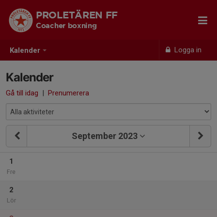
PROLETÄREN FF
Coacher boxning
Logga in
Kalender
Kalender
Gå till idag
|
Prenumerera
September 2023
1
Fre
2
Lör