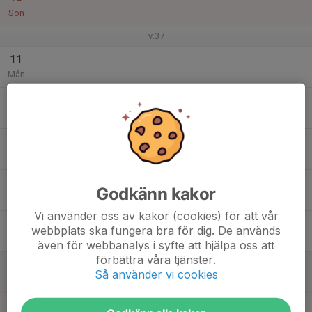
Sön
v.37
11
Mån
12
16:30
Träning
18:00
Tis
PFF:s klubbhus, Åkereds skolväg 22
13
Ons
14
Godkänn kakor
Tor
Vi använder oss av kakor (cookies) för att vår
15
webbplats ska fungera bra för dig. De används
Fre
även för webbanalys i syfte att hjälpa oss att
förbättra våra tjänster.
16
11:00
FREDSLOPPPET
Så använder vi cookies
17:00
Lör
Slottsskogen Nedanför Björgårdsvillan
17