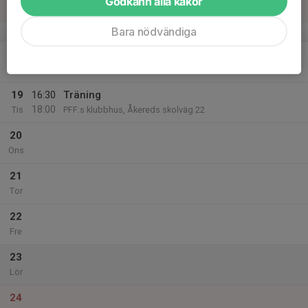
Godkänn alla kakor
Sön
Bara nödvändiga
v.38
18
Mån
19
16:30
Träning
18:00
Tis
PFF:s klubbhus, Åkereds skolväg 22
20
Ons
21
Tor
22
Fre
23
Lör
24