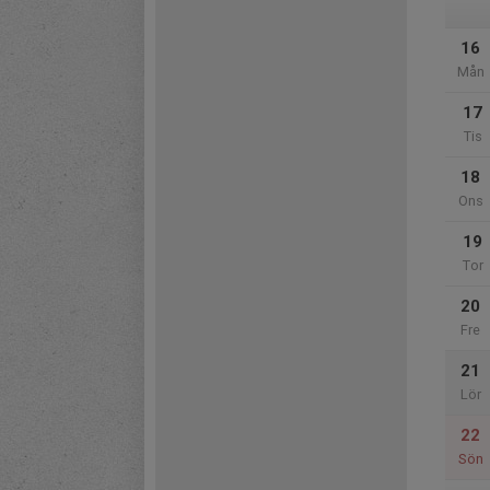
16
Mån
17
Tis
18
Ons
19
Tor
20
Fre
21
Lör
22
Sön