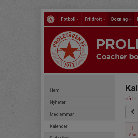
Fotboll
Friidrott
Boxning
PROL
Coacher bo
Ka
Hem
Gå till
Nyheter
Medlemmar
Kalender
1
Sön