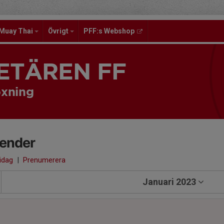
Muay Thai
Övrigt
PFF:s Webshop
ETÄREN FF
xning
lender
 idag
|
Prenumerera
Januari 2023