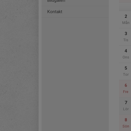
Bildgalleri
Kontakt
2
Mån
3
Tis
4
Ons
5
Tor
6
Fre
7
Lör
8
Sön