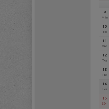
9
Mån
10
Tis
11
Ons
12
Tor
13
Fre
14
Lör
15
Sön