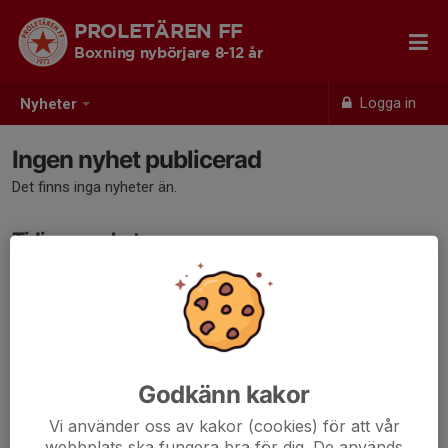
PROLETÄREN FF
Boxning nybörjare 8-12 år
Logga in
Nyheter
Ingen nyhet publicerad
Det finns inga nyheter än.
Tidigare nyheter
Det finns inga tidigare nyheter
Godkänn kakor
Vi använder oss av kakor (cookies) för att vår
webbplats ska fungera bra för dig. De används