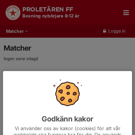
PROLETÄREN FF
Boxning nybörjare 8-12 år
Logga in
Matcher
Matcher
Ingen serie inlagd
Godkänn kakor
Vi använder oss av kakor (cookies) för att vår
webbplats ska fungera bra för dig. De används