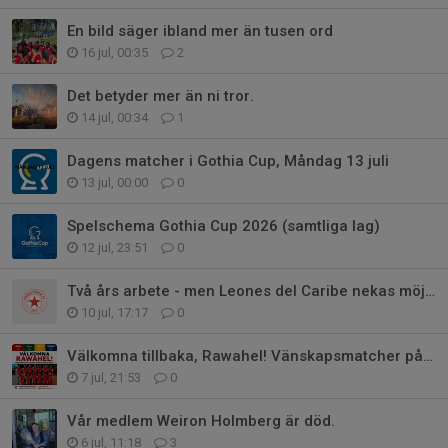
En bild säger ibland mer än tusen ord
16 jul, 00:35
2
Det betyder mer än ni tror.
14 jul, 00:34
1
Dagens matcher i Gothia Cup, Måndag 13 juli
13 jul, 00:00
0
Spelschema Gothia Cup 2026 (samtliga lag)
12 jul, 23:51
0
Två års arbete - men Leones del Caribe nekas möjligheten att delta i Gothia
10 jul, 17:17
0
Välkomna tillbaka, Rawahel! Vänskapsmatcher på gång!
7 jul, 21:53
0
Vår medlem Weiron Holmberg är död.
6 jul, 11:18
3