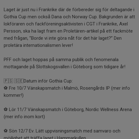
Laget är just nu i Frankrike där de förbereder sig för deltagande i
Gothia Cup men också Dana och Norway Cup. Bakgrunden är att
lokföraren och fackföreningsaktivisten i CGT i Frankrike, Axel
Persson, ska ha lagt fram en Proletären-artikel på ett fackmöte
med frågan, ”Borde vi inte göra nåt för det här laget?” Den
proletära internationalismen lever!
PFF och laget hoppas på samma publik och fenomenala
mottagande på Slottskogsvallen i Göteborg som tidigare år!
🇵🇸 🇸🇪Datum inför Gothia Cup:
⚽️ Fre 10/7 Vänskapsmatch i Malmö, Rosengårds IP (mer info
kommer!)
⚽️ Lör 11/7 Vänskapsmatch i Göteborg, Nordic Wellness Arena
(mer info inom kort)
⚽️ Sön 12/7 Ev. Lätt uppvisningsmatch med samvaro och
möjlighet att träffa laget i Hammarkullen.