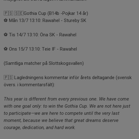
🇵🇸 🇸🇪Gothia Cup (B14b -Pojkar 14 år)
⚽️ Mån 13/7 13:10: Rawahel - Stureby SK
⚽️ Tis 14/7 13:10: Öna SK - Rawahel
⚽️ Ons 15/7 13:10: Teie IF - Rawahel
(Samtliga matcher på Slottskogsvallen)
🇵🇸 Lagledningens kommentar inför årets deltagande (svensk
övers. i kommentarsfält):
This year is different from every previous one. We have come
with one goal only: to win the Gothia Cup. We are not here just
to participate—we are here to compete until the very last
moment, because we believe that great dreams deserve
courage, dedication, and hard work.