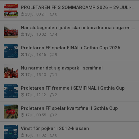
PROLETÄREN FF:S SOMMARCAMP 2026 – 29 JULI-1 AUGUSTI
28 jul, 00:21
0
När slutsignalen ljuder ska ni bara kunna säga en sak: Vi gav allt.
18 jul, 10:02
4
Proletären FF spelar FINAL i Gothia Cup 2026
17 jul, 18:16
9
Nu närmar det sig avspark i semifinal
17 jul, 15:10
1
Proletären FF framme i SEMIFINAL i Gothia Cup
17 jul, 12:12
2
Proletären FF spelar kvartsfinal i Gothia Cup
17 jul, 00:55
2
Vinst för pojkar i 2012-klassen
16 jul, 11:02
0