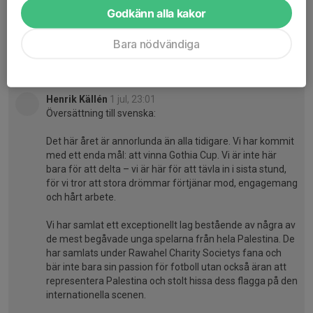
Dela nyhet
Godkänn alla kakor
Bara nödvändiga
Kommentarer
Henrik Källén
1 jul, 23:01
Översättning till svenska:
Det här året är annorlunda än alla tidigare. Vi har kommit
med ett enda mål: att vinna Gothia Cup. Vi är inte här
bara för att delta – vi är här för att tävla in i sista stund,
för vi tror att stora drömmar förtjänar mod, engagemang
och hårt arbete.
Vi har samlat ett exceptionellt lag bestående av några av
de mest begåvade unga spelarna från hela Palestina. De
har samlats under Rawahel Charity Societys fana och
bär inte bara sin passion för fotboll utan också äran att
representera Palestina och stolt hissa dess flagga på den
internationella scenen.