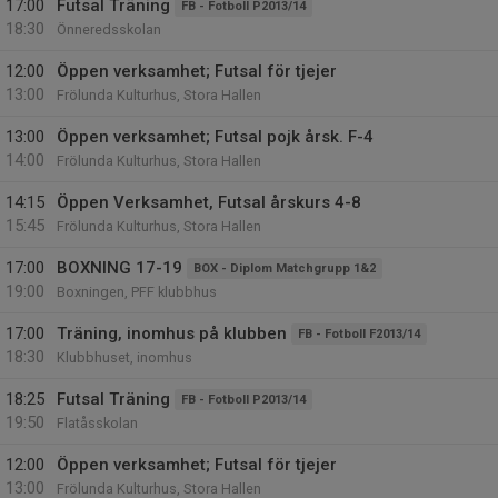
17:00
Futsal Träning
FB - Fotboll P2013/14
18:30
Önneredsskolan
12:00
Öppen verksamhet; Futsal för tjejer
13:00
Frölunda Kulturhus, Stora Hallen
13:00
Öppen verksamhet; Futsal pojk årsk. F-4
14:00
Frölunda Kulturhus, Stora Hallen
14:15
Öppen Verksamhet, Futsal årskurs 4-8
15:45
Frölunda Kulturhus, Stora Hallen
17:00
BOXNING 17-19
BOX - Diplom Matchgrupp 1&2
19:00
Boxningen, PFF klubbhus
17:00
Träning, inomhus på klubben
FB - Fotboll F2013/14
18:30
Klubbhuset, inomhus
18:25
Futsal Träning
FB - Fotboll P2013/14
19:50
Flatåsskolan
12:00
Öppen verksamhet; Futsal för tjejer
13:00
Frölunda Kulturhus, Stora Hallen