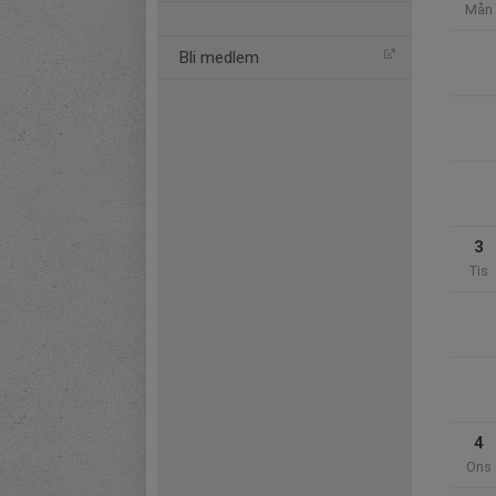
Mån
Bli medlem
3
Tis
4
Ons