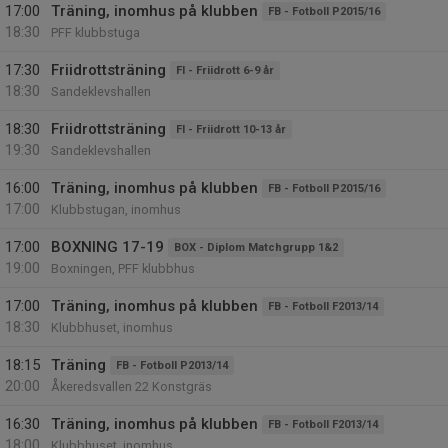
17:00
Träning, inomhus på klubben
FB - Fotboll P2015/16
18:30
PFF klubbstuga
17:30
Friidrottsträning
FI - Friidrott 6-9 år
18:30
Sandeklevshallen
18:30
Friidrottsträning
FI - Friidrott 10-13 år
19:30
Sandeklevshallen
16:00
Träning, inomhus på klubben
FB - Fotboll P2015/16
17:00
Klubbstugan, inomhus
17:00
BOXNING 17-19
BOX - Diplom Matchgrupp 1&2
19:00
Boxningen, PFF klubbhus
17:00
Träning, inomhus på klubben
FB - Fotboll F2013/14
18:30
Klubbhuset, inomhus
18:15
Träning
FB - Fotboll P2013/14
20:00
Åkeredsvallen 22 Konstgräs
16:30
Träning, inomhus på klubben
FB - Fotboll F2013/14
18:00
Klubbhuset, inomhus