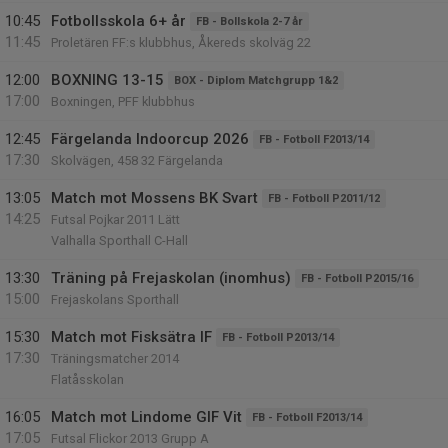
10:45
Fotbollsskola 6+ år
FB - Bollskola 2-7 år
11:45
Proletären FF:s klubbhus, Åkereds skolväg 22
12:00
BOXNING 13-15
BOX - Diplom Matchgrupp 1&2
17:00
Boxningen, PFF klubbhus
12:45
Färgelanda Indoorcup 2026
FB - Fotboll F2013/14
17:30
Skolvägen, 458 32 Färgelanda
13:05
Match mot Mossens BK Svart
FB - Fotboll P2011/12
14:25
Futsal Pojkar 2011 Lätt
Valhalla Sporthall C-Hall
13:30
Träning på Frejaskolan (inomhus)
FB - Fotboll P2015/16
15:00
Frejaskolans Sporthall
15:30
Match mot Fisksätra IF
FB - Fotboll P2013/14
17:30
Träningsmatcher 2014
Flatåsskolan
16:05
Match mot Lindome GIF Vit
FB - Fotboll F2013/14
17:05
Futsal Flickor 2013 Grupp A