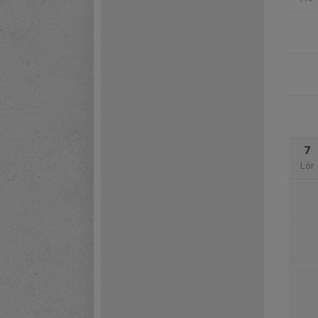
7
Lör