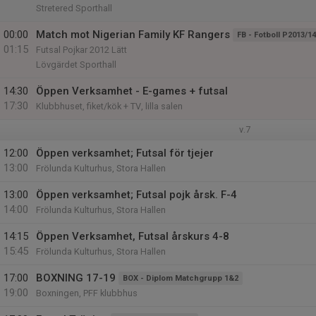
Stretered Sporthall
00:00
Match mot Nigerian Family KF Rangers
FB - Fotboll P2013/14
01:15
Futsal Pojkar 2012 Lätt
Lövgärdet Sporthall
14:30
Öppen Verksamhet - E-games + futsal
17:30
Klubbhuset, fiket/kök + TV, lilla salen
v.7
12:00
Öppen verksamhet; Futsal för tjejer
13:00
Frölunda Kulturhus, Stora Hallen
13:00
Öppen verksamhet; Futsal pojk årsk. F-4
14:00
Frölunda Kulturhus, Stora Hallen
14:15
Öppen Verksamhet, Futsal årskurs 4-8
15:45
Frölunda Kulturhus, Stora Hallen
17:00
BOXNING 17-19
BOX - Diplom Matchgrupp 1&2
19:00
Boxningen, PFF klubbhus