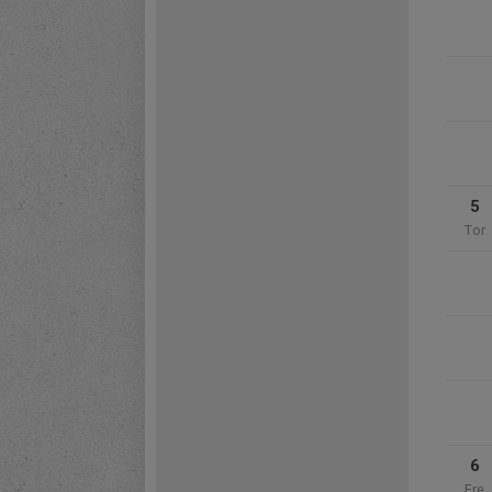
5
Tor
6
Fre