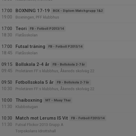
17:00
BOXNING 17-19
BOX - Diplom Matchgrupp 1&2
19:00
Boxningen, PFF klubbhus
17:00
Teori
FB - Fotboll P2013/14
18:30
Flatåsskolan
17:00
Futsal träning
FB - Fotboll P2013/14
18:45
Flatåsskolan
09:15
Bollskola 2-4 år
FB - Bollskola 2-7 år
09:45
Proletären FF:s klubbhus, Åkereds skolväg 22
09:50
Fotbollsskola 5 år
FB - Bollskola 2-7 år
10:30
Proletären FF:s klubbhus, Åkereds skolväg 22
10:00
Thaiboxning
MT - Muay Thai
11:30
Klubbstugan
10:30
Match mot Lerums IS Vit
FB - Fotboll F2013/14
11:30
Futsal Flickor 2013 Grupp A
Torpskolans Idrottshall