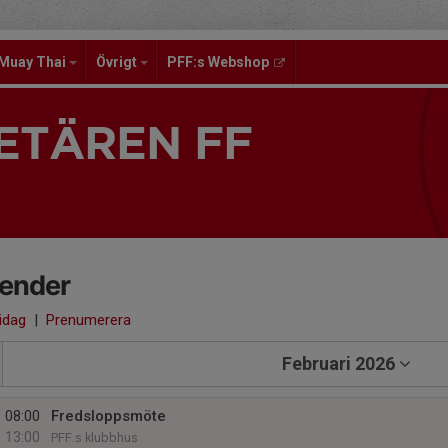
Muay Thai
Övrigt
PFF:s Webshop
ETÄREN FF
lender
 idag
|
Prenumerera
Februari 2026
08:00
Fredsloppsmöte
13:00
PFF.s klubbhus