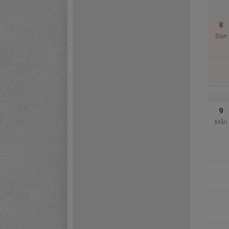
8
Sön
9
Mån