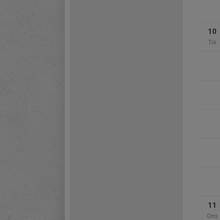
10
Tis
11
Ons