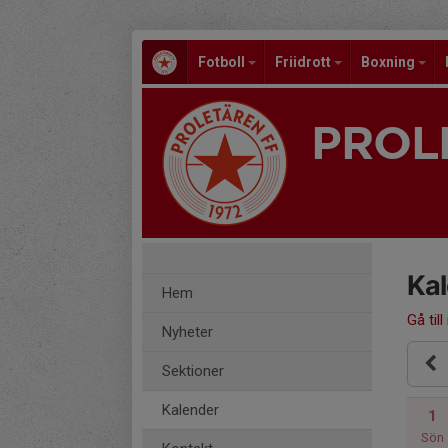
Fotboll
Friidrott
Boxning
PROL
Ka
Hem
Gå till
Nyheter
Sektioner
Kalender
1
Sön