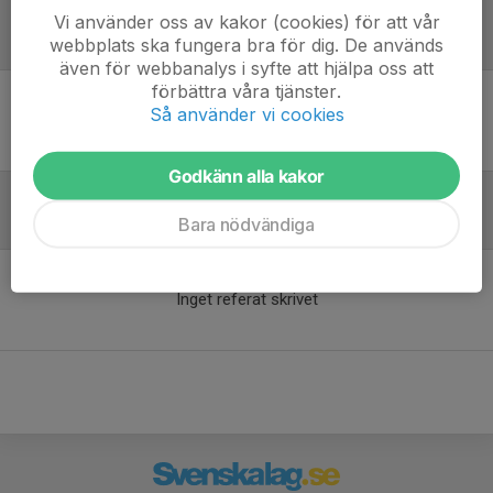
Vi använder oss av kakor (cookies) för att vår
webbplats ska fungera bra för dig. De används
Laguppställning
även för webbanalys i syfte att hjälpa oss att
förbättra våra tjänster.
Så använder vi cookies
Ingen uppställning ifylld
Godkänn alla kakor
Bara nödvändiga
Referat
Inget referat skrivet