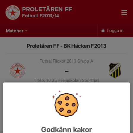
PROLETÄREN FF
Fotboll F2013/14
Logga in
Matcher
Proletären FF - BK Häcken F2013
Futsal Flickor 2013 Grupp A
-
1 feb, 10:05, Frejaskolan Sporthall
Samling 09:35
Endast kallade kunde anmäla sig till aktiviteten. 9 personer var kallade.
Logga in här
Godkänn kakor