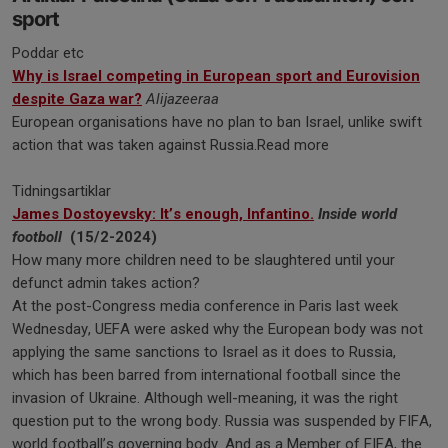
sport
Poddar etc
Why is Israel competing in European sport and Eurovision
despite Gaza war?
Alijazeeraa
European organisations have no plan to ban Israel, unlike swift
action that was taken against Russia.Read more
Tidningsartiklar
James Dostoyevsky: It’s enough, Infantino.
Inside world
footboll
(15/2-2024)
How many more children need to be slaughtered until your
defunct admin takes action?
At the post-Congress media conference in Paris last week
Wednesday, UEFA were asked why the European body was not
applying the same sanctions to Israel as it does to Russia,
which has been barred from international football since the
invasion of Ukraine. Although well-meaning, it was the right
question put to the wrong body. Russia was suspended by FIFA,
world football’s governing body. And as a Member of FIFA, the