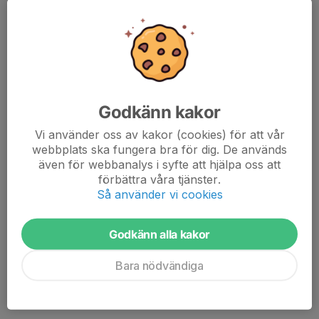
Godkänn kakor
Olof Lundhs blogg på fotbollskanalen.se
Vi använder oss av kakor (cookies) för att vår
Olof Lundhs bloggar under temat "idrott och politik" på
webbplats ska fungera bra för dig. De används
fotbollskanalen.se. Här länkar vi artiklar relaterade till läget i
även för webbanalys i syfte att hjälpa oss att
Gaza:
förbättra våra tjänster.
Så använder vi cookies
Reinfeldt vill inte se Israel-bojkott - men kritiserar kriget:
"Det är ju fullkomligt förskräckligt"
, 9 februari, 2024
Godkänn alla kakor
Israel och Palestina är en del av idrottens värld – och visar
på polariseringen
23 januari, 2024
Bara nödvändiga
Göteborgs Fotbollsförbunds svar