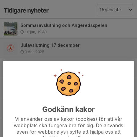
Tidigare nyheter
Sommaravslutning och Angeredsspelen
10 jun, 19:48
Julavslutning 17 december
3 dec 2025
Angeredsspelen inomhus 23 november
18 nov 2025
Ingen träning på höstlovet
18 okt 2025
Tack för den här terminen!
Godkänn kakor
12 jun 2025
Vi använder oss av kakor (cookies) för att vår
Angeredsspelen 8 juni
webbplats ska fungera bra för dig. De används
även för webbanalys i syfte att hjälpa oss att
28 maj 2025