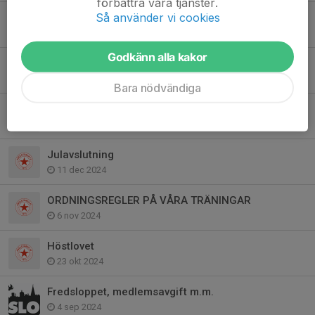
förbättra våra tjänster.
Så använder vi cookies
Träningar på Angeredsvallen
30 apr 2025
Godkänn alla kakor
Påsklov och annan info
15 apr 2025
Bara nödvändiga
Klubbtävling 23 februari
23 jan 2025
Julavslutning
11 dec 2024
ORDNINGSREGLER PÅ VÅRA TRÄNINGAR
6 nov 2024
Höstlovet
23 okt 2024
Fredsloppet, medlemsavgift m.m.
4 sep 2024