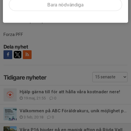
till er och jobba hårt.
Bara nödvändiga
Stort tack till domaren, Mölnlycke IF med spelare och ledare och
en fantastisk publik på båda sidor.
Forza PFF
Dela nyhet
Tidigare nyheter
Hjälp gärna till för att hålla våra kostnader nere!
19 maj, 21:55
0
Välkommen på ABC Föräldrakurs, unik möjlighet på PFF!
3 feb, 20:18
0
Våra P16 bjuder på en magisk afton på Röda Vallen