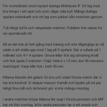
För motståndet stod mycket duktiga Mölnlycke IF. Ett lag med
bra tempo i sitt spel och som vågar rulla boll. Många duktiga
spelare individuellt och ett lag som jobbar hårt matchen igenom.
Två riktigt tuffa och välspelade matcher. Publiken fick valuta för
sin spenderade tid.
Då en del inte är helt igång med träning och inte tillgängliga än så
valde vi att ställa upp med 1 lag på 9 spelare. Där vi rullade på 1
målvakt och 4 + 4 spelare. Dessa killar fick sig utmaning ikväll
och fick spela 2 matcher i följd. Hela 6 x 15 min, dvs 90 minuters
matchspel. Varje kille fick i snitt 45 min.
Killarna klarade det galant. En bra och stabil första match där vi
har bra kontroll. Vi skapar massor framåt och bjuder på ett par
riktigt fina mål och defensivt gör vi inte många misstag.
i andra matchen börjar killarna lite segt i första perioden och MIF
har ett litet övertag. Inför andra perioden tar vi ett snack och