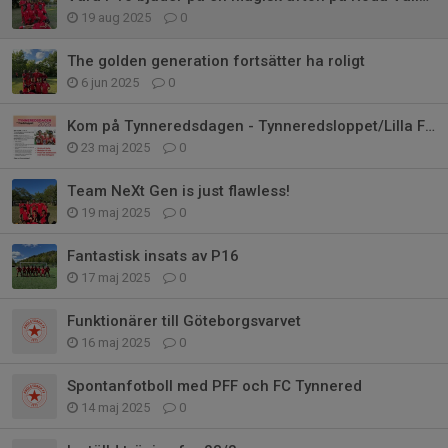
19 aug 2025
0
The golden generation fortsätter ha roligt
6 jun 2025
0
Kom på Tynneredsdagen - Tynneredsloppet/Lilla Fredsloppet
23 maj 2025
0
Team NeXt Gen is just flawless!
19 maj 2025
0
Fantastisk insats av P16
17 maj 2025
0
Funktionärer till Göteborgsvarvet
16 maj 2025
0
Spontanfotboll med PFF och FC Tynnered
14 maj 2025
0