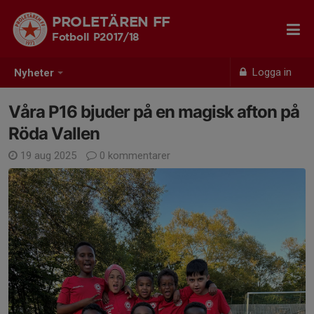
PROLETÄREN FF
Fotboll P2017/18
Logga in
Nyheter
Våra P16 bjuder på en magisk afton på
Röda Vallen
19 aug 2025
0 kommentarer