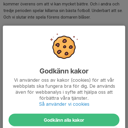
kommer överens om att vi kan mycket bättre. Och i andra och
tredje perioden spelar killarna sin bästa fotboll. Underbart att se.
Och vi slutar inte spela förens domaren blåser.
Riktigt kul att se killarna hitta ork och hitta tillbaka till vårt sett att
spela. Hög och kollektiv press i form av man mot man, vid
tappad boll - direkt återerövring av bollen, högt bollinnehav,
passningsspel och har vi ingen att passa direkt så spelar vi på
ytor mellan och bakom motståndare och tvingar fram löpningar
hos medspelare.
Godkänn kakor
Killarna bjöd på ett helt fantastiskt kollektivt spel och visade
Vi använder oss av kakor (cookies) för att vår
även upp individuell briljans många gånger. En fröjd att se de
webbplats ska fungera bra för dig. De används
spela. Många fina kombinationer i uppbyggnadsfasen och ren
även för webbanalys i syfte att hjälpa oss att
magi vid flertalet av målen.
förbättra våra tjänster.
Så använder vi cookies
Nu ser vi framemot en ny givande och utvecklande
träningsvecka och glömmer inte bort att det fina vi gör i
Godkänn alla kakor
matcherna byggs upp på träningarna. Så fortsätt vara lyhörda, ta