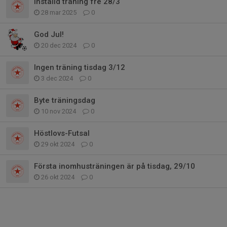
Inställd träning fre 28/3
28 mar 2025
0
God Jul!
20 dec 2024
0
Ingen träning tisdag 3/12
3 dec 2024
0
Byte träningsdag
10 nov 2024
0
Höstlovs-Futsal
29 okt 2024
0
Första inomhusträningen är på tisdag, 29/10
26 okt 2024
0