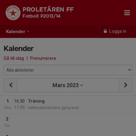
PROLETÄREN FF
Fotboll P2013/14
Logga in
Kalender
Kalender
Gå till idag
|
Prenumerera
Mars 2023
1
16:30
Träning
17:45
Ons
Vättnedalsskolans gympasal
2
Tor