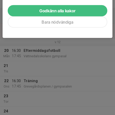
Fre
Godkänn alla kakor
18
11:00
Träning (Inne eller ute)
12:15
Lör
Vättnedalsskolans gympasal/Grevegårdsplanen
Bara nödvändiga
19
Sön
v.12
20
16:30
Eftermiddagsfotboll
17:45
Mån
Vättnedalsskolans gympasal
21
Tis
22
16:30
Träning
17:45
Ons
Grevegårdsplanen / gympasalen
23
Tor
24