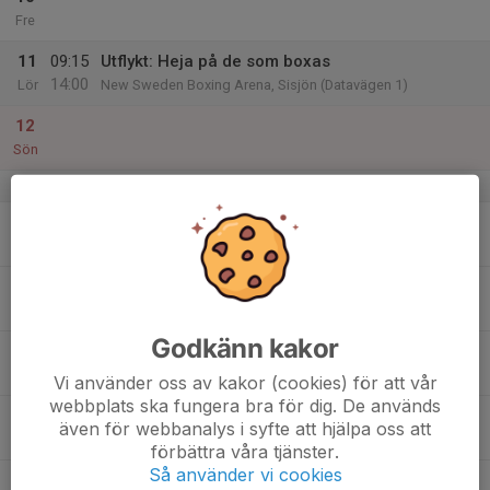
Fre
11
09:15
Utflykt: Heja på de som boxas
14:00
Lör
New Sweden Boxing Arena, Sisjön (Datavägen 1)
12
Sön
v.11
13
16:30
Eftermiddagsfotboll
17:45
Mån
Vättnedalsskolans gympasal
14
Tis
Godkänn kakor
15
16:30
Träning (Ute!)
17:45
Ons
Grevegårdsplanen, Vättnedalsskolan
Vi använder oss av kakor (cookies) för att vår
webbplats ska fungera bra för dig. De används
16
även för webbanalys i syfte att hjälpa oss att
Tor
förbättra våra tjänster.
Så använder vi cookies
17