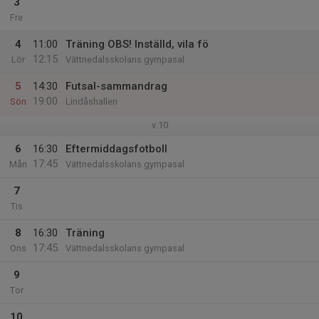
3
Fre
4
11:00
Träning OBS! Inställd, vila fö
12:15
Lör
Vättnedalsskolans gympasal
5
14:30
Futsal-sammandrag
19:00
Sön
Lindåshallen
v.10
6
16:30
Eftermiddagsfotboll
17:45
Mån
Vättnedalsskolans gympasal
7
Tis
8
16:30
Träning
17:45
Ons
Vättnedalsskolans gympasal
9
Tor
10