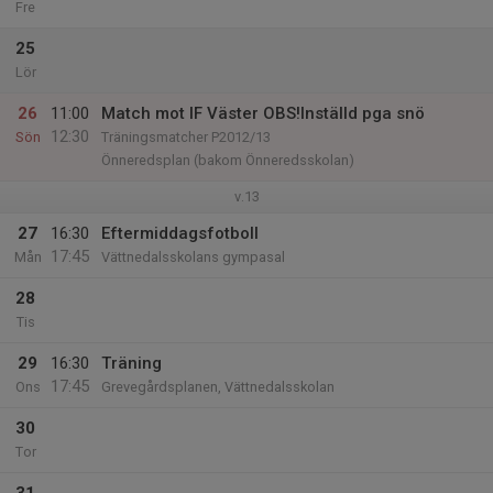
Fre
25
Lör
26
11:00
Match mot IF Väster OBS!Inställd pga snö
12:30
Sön
Träningsmatcher P2012/13
Önneredsplan (bakom Önneredsskolan)
v.13
27
16:30
Eftermiddagsfotboll
17:45
Mån
Vättnedalsskolans gympasal
28
Tis
29
16:30
Träning
17:45
Ons
Grevegårdsplanen, Vättnedalsskolan
30
Tor