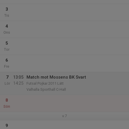
3
Tis
4
Ons
5
Tor
6
Fre
7
13:05
Match mot Mossens BK Svart
14:25
Lör
Futsal Pojkar 2011 Lätt
Valhalla Sporthall C-Hall
8
Sön
v.7
9