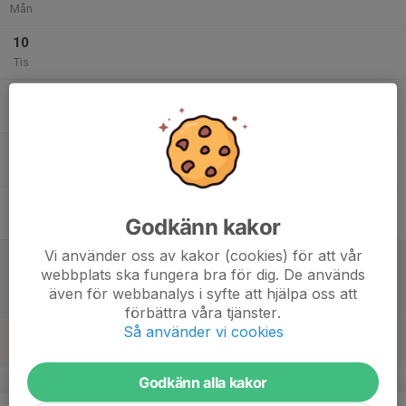
Mån
10
Tis
11
Ons
12
Tor
13
Godkänn kakor
Fre
Vi använder oss av kakor (cookies) för att vår
14
13:30
Match mot Brämaregårdens FC
webbplats ska fungera bra för dig. De används
14:50
Lör
Futsal Pojkar 2011 Lätt
även för webbanalys i syfte att hjälpa oss att
Frejaskolan Sporthall
förbättra våra tjänster.
15
Så använder vi cookies
Sön
v.8
Godkänn alla kakor