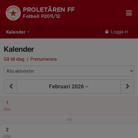
PROLETÄREN FF
Fotboll P2011/12
Logga in
Kalender
Kalender
Gå till idag
|
Prenumerera
Februari 2026
1
Sön
v.6
2
Mån