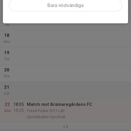
16
Bara nödvändiga
Mån
17
Tis
18
Ons
19
Tor
20
Fre
21
Lör
22
18:05
Match mot Brämaregårdens FC
19:25
Sön
Futsal Pojkar 2011 Lätt
Sjumilahallen Sporthall
v.9