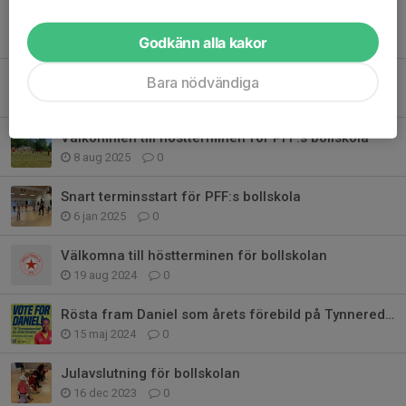
Välkommen på ABC Föräldrakurs, unik möjlighet på PFF!
3 feb, 20:17
0
Godkänn alla kakor
Dags för ny termin för PFF:s yngsta spelare
Bara nödvändiga
20 jan, 14:14
0
Välkommen till höstterminen för PFF:s bollskola
8 aug 2025
0
Snart terminsstart för PFF:s bollskola
6 jan 2025
0
Välkomna till höstterminen för bollskolan
19 aug 2024
0
Rösta fram Daniel som årets förebild på Tynneredsdagen!
15 maj 2024
0
Julavslutning för bollskolan
16 dec 2023
0