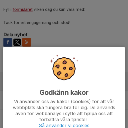
Fyll i
formuläret
vilken dag du kan vara med:
Tack för ert engagemang och stöd!
Dela nyhet
Tidigare nyheter
Hjälp gärna till för att hålla våra kostnader nere!
19 maj, 21:55
0
Godkänn kakor
Härligt sammandrag i fantastiskt väder
Vi använder oss av kakor (cookies) för att vår
3 maj, 18:20
1
webbplats ska fungera bra för dig. De används
även för webbanalys i syfte att hjälpa oss att
Fotbollsskola för flickor födda 2018-2020
förbättra våra tjänster.
8 mar, 18:36
0
Så använder vi cookies