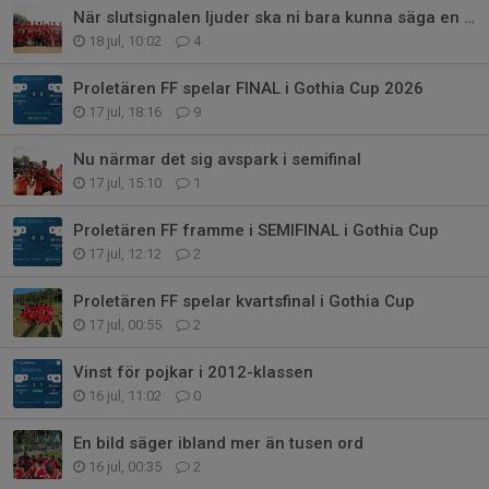
När slutsignalen ljuder ska ni bara kunna säga en sak: Vi gav allt.
18 jul, 10:02
4
Proletären FF spelar FINAL i Gothia Cup 2026
17 jul, 18:16
9
Nu närmar det sig avspark i semifinal
17 jul, 15:10
1
Proletären FF framme i SEMIFINAL i Gothia Cup
17 jul, 12:12
2
Proletären FF spelar kvartsfinal i Gothia Cup
17 jul, 00:55
2
Vinst för pojkar i 2012-klassen
16 jul, 11:02
0
En bild säger ibland mer än tusen ord
16 jul, 00:35
2