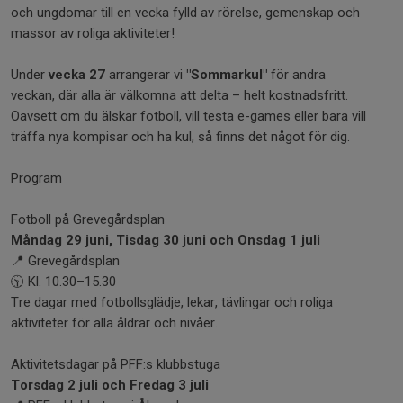
och ungdomar till en vecka fylld av rörelse, gemenskap och
massor av roliga aktiviteter!
Under
vecka 27
arrangerar vi
"Sommarkul"
för andra
veckan, där alla är välkomna att delta – helt kostnadsfritt.
Oavsett om du älskar fotboll, vill testa e-games eller bara vill
träffa nya kompisar och ha kul, så finns det något för dig.
Program
Fotboll på Grevegårdsplan
Måndag 29 juni, Tisdag 30 juni och Onsdag 1 juli
📍 Grevegårdsplan
🕥 Kl. 10.30–15.30
Tre dagar med fotbollsglädje, lekar, tävlingar och roliga
aktiviteter för alla åldrar och nivåer.
Aktivitetsdagar på PFF:s klubbstuga
Torsdag 2 juli och Fredag 3 juli