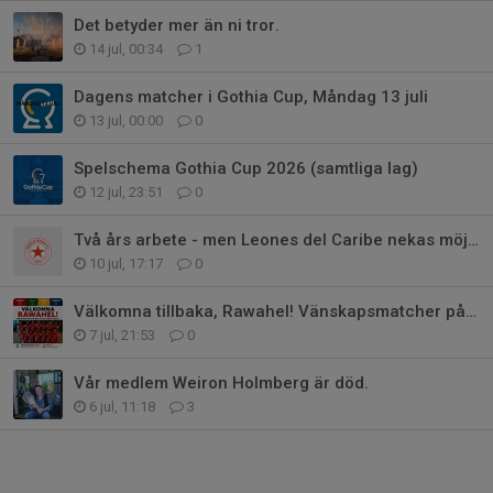
Det betyder mer än ni tror.
14 jul, 00:34
1
Dagens matcher i Gothia Cup, Måndag 13 juli
13 jul, 00:00
0
Spelschema Gothia Cup 2026 (samtliga lag)
12 jul, 23:51
0
Två års arbete - men Leones del Caribe nekas möjligheten att delta i Gothia
10 jul, 17:17
0
Välkomna tillbaka, Rawahel! Vänskapsmatcher på gång!
7 jul, 21:53
0
Vår medlem Weiron Holmberg är död.
6 jul, 11:18
3