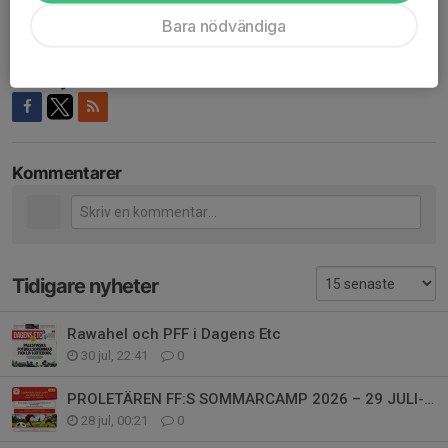
Bara nödvändiga
Varmt välkomna till Sommarkul med Proletären FF!
Dela nyhet
Kommentarer
Tidigare nyheter
Rawahel och PFF i Dagens Etc
30 jul, 22:41
0
PROLETÄREN FF:S SOMMARCAMP 2026 – 29 JULI-1 AUGUSTI
28 jul, 00:21
0