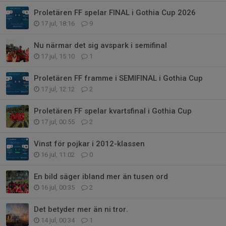
Proletären FF spelar FINAL i Gothia Cup 2026
17 jul, 18:16
9
Nu närmar det sig avspark i semifinal
17 jul, 15:10
1
Proletären FF framme i SEMIFINAL i Gothia Cup
17 jul, 12:12
2
Proletären FF spelar kvartsfinal i Gothia Cup
17 jul, 00:55
2
Vinst för pojkar i 2012-klassen
16 jul, 11:02
0
En bild säger ibland mer än tusen ord
16 jul, 00:35
2
Det betyder mer än ni tror.
14 jul, 00:34
1