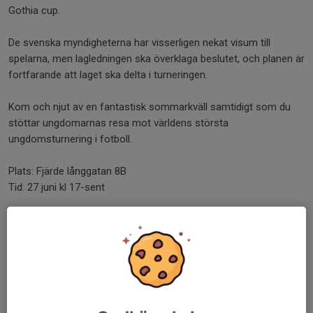
Gothia cup.
De svenska myndigheterna har visserligen nekat visum till
spelarna, men lagledningen ska överklaga beslutet, och planen är
fortfarande att laget ska delta i turneringen.
Kom och njut av en fantastisk sommarkväll samtidigt som du
stöttar ungdomarnas resa mot världens största
ungdomsturnering i fotboll.
Plats: Fjärde långgatan 8B
Tid: 27 juni kl 17-sent
Arrangörer: Fredsloppet - Svensk-Kubanska föreningen -
Proletären FF
Anmäl här om du vill vara med på festen:
ANMÄLAN
Fyll i formuläret om du vara med och hjälpa till på festen:
JAG
KAN HJÄLPA TILL