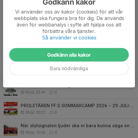
Godkänn kakor
Dela nyhet
Vi använder oss av kakor (cookies) för att vår
webbplats ska fungera bra för dig. De används
även för webbanalys i syfte att hjälpa oss att
förbättra våra tjänster.
Kommentarer
Så använder vi cookies
Godkänn alla kakor
Bara nödvändiga
Tidigare nyheter
Rawahel och PFF i Dagens Etc
30 jul, 22:41
0
PROLETÄREN FF:S SOMMARCAMP 2026 – 29 JULI-1 AUGUSTI
28 jul, 00:21
0
När slutsignalen ljuder ska ni bara kunna säga en sak: Vi gav allt.
18 jul, 10:02
4