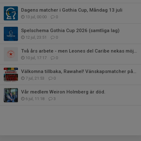
Dagens matcher i Gothia Cup, Måndag 13 juli
13 jul, 00:00
0
Spelschema Gothia Cup 2026 (samtliga lag)
12 jul, 23:51
0
Två års arbete - men Leones del Caribe nekas möjligheten att delta i Gothia
10 jul, 17:17
0
Välkomna tillbaka, Rawahel! Vänskapsmatcher på gång!
7 jul, 21:53
0
Vår medlem Weiron Holmberg är död.
6 jul, 11:18
3