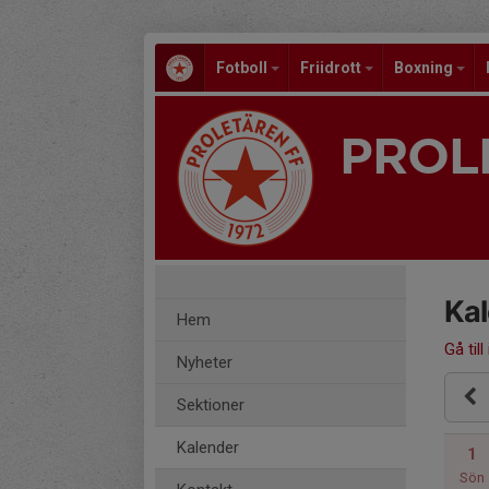
Fotboll
Friidrott
Boxning
PROL
Ka
Hem
Gå till
Nyheter
Sektioner
Kalender
1
Sön