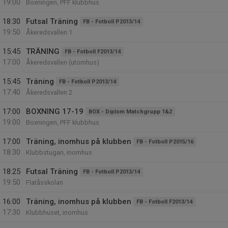
19:00
Boxningen, PFF klubbhus
18:30
Futsal Träning
FB - Fotboll P2013/14
19:50
Åkeredsvallen 1
15:45
TRÄNING
FB - Fotboll F2013/14
17:00
Åkeredsvallen (utomhus)
15:45
Träning
FB - Fotboll P2013/14
17:40
Åkeredsvallen 2
17:00
BOXNING 17-19
BOX - Diplom Matchgrupp 1&2
19:00
Boxningen, PFF klubbhus
17:00
Träning, inomhus på klubben
FB - Fotboll P2015/16
18:30
Klubbstugan, inomhus
18:25
Futsal Träning
FB - Fotboll P2013/14
19:50
Flatåsskolan
16:00
Träning, inomhus på klubben
FB - Fotboll F2013/14
17:30
Klubbhuset, inomhus