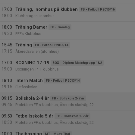
17:00
Träning, inomhus på klubben
FB - Fotboll P2015/16
18:00
Klubbstugan, inomhus
18:00
Träning Damer
FB - Damlag
19:30
PFFs Klubbhus
15:45
Träning
FB - Fotboll F2013/14
17:15
Åkeredsvallen (utomhus)
17:00
BOXNING 17-19
BOX - Diplom Matchgrupp 1&2
19:00
Boxningen, PFF klubbhus
18:10
Intern Match
FB - Fotboll P2013/14
19:15
Flatåsskolan
09:15
Bollskola 2-4 år
FB - Bollskola 2-7 år
09:45
Proletären FF:s klubbhus, Åkereds skolväg 22
09:50
Fotbollsskola 5 år
FB - Bollskola 2-7 år
10:30
Proletären FF:s klubbhus, Åkereds skolväg 22
10:00
Thaiboxning
MT - Muay Thai