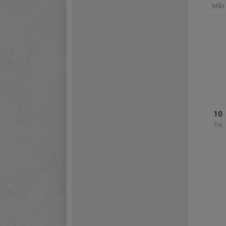
Mån
10
Tis