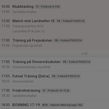
10:00
Klubbtävling
FI - Friidrott 6-9 år
14:00
Sandeklevshallen
15:30
Match mot Landvetter IS
FB - Fotboll P2013/14
17:00
Träningsmatcher 2013
Landvetter IP A-plan 12
17:00
Träning på Frejaskolan
FB - Fotboll F2013/14
19:00
Frejaskolan Sporthall
v.10
17:00
Träning på Önneredsskolan
FB - Fotboll F2013/14
18:30
Önneredsskolans Sporthall
17:05
Futsal Träning (Extra)
FB - Fotboll P2013/14
18:05
Önneredskolan
17:30
Friidrottsträning
FI - Friidrott 10-13 år
18:30
Sandeklevshallen
18:00
BOXNING 17-19
BOX - Diplom Matchgrupp 1&2