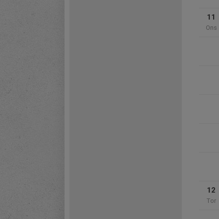
11
Ons
12
Tor