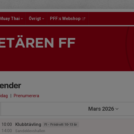
Muay Thai
Övrigt
PFF:s Webshop
ETÄREN FF
lender
 idag
|
Prenumerera
Mars 2026
10:00
Klubbtävling
FI - Friidrott 10-13 år
14:00
Sandeklevshallen