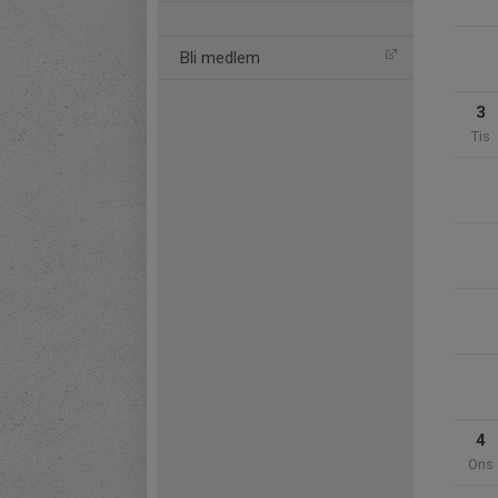
Bli medlem
3
Tis
4
Ons