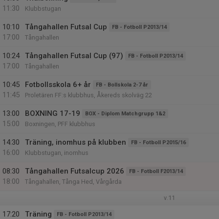
11:30
Klubbstugan
10:10
Tångahallen Futsal Cup
FB - Fotboll P2013/14
17:00
Tångahallen
10:24
Tångahallen Futsal Cup (97)
FB - Fotboll P2013/14
17:00
Tångahallen
10:45
Fotbollsskola 6+ år
FB - Bollskola 2-7 år
11:45
Proletären FF:s klubbhus, Åkereds skolväg 22
13:00
BOXNING 17-19
BOX - Diplom Matchgrupp 1&2
15:00
Boxningen, PFF klubbhus
14:30
Träning, inomhus på klubben
FB - Fotboll P2015/16
16:00
Klubbstugan, inomhus
08:30
Tångahallen Futsalcup 2026
FB - Fotboll F2013/14
18:00
Tångahallen, Tånga Hed, Vårgårda
v.11
17:20
Träning
FB - Fotboll P2013/14