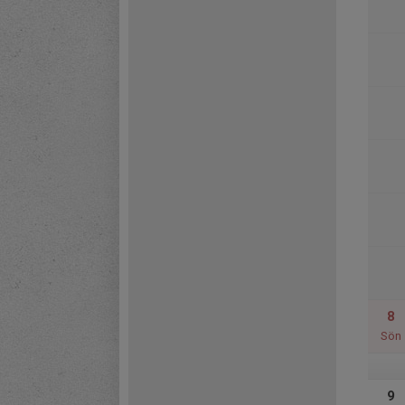
8
Sön
9