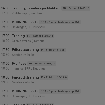
16:00
Träning, inomhus på klubben
FB - Fotboll P2015/16
17:00
Klubbstugan, inomhus
17:00
BOXNING 17-19
BOX - Diplom Matchgrupp 1&2
19:00
Boxningen, PFF klubbhus
17:00
Träning
FB - Fotboll F2013/14
18:30
Åkeredsvallen (utomhus)
17:30
Friidrottsträning
FI - Friidrott 6-9 år
18:30
Sandeklevshallen
18:00
Fys Pass
FB - Fotboll P2013/14
18:50
Inomhus, PFF:s klubbhus
18:30
Friidrottsträning
FI - Friidrott 10-13 år
19:30
Sandeklevshallen
17:00
BOXNING 17-19
BOX - Diplom Matchgrupp 1&2
19:00
Boxningen, PFF klubbhus