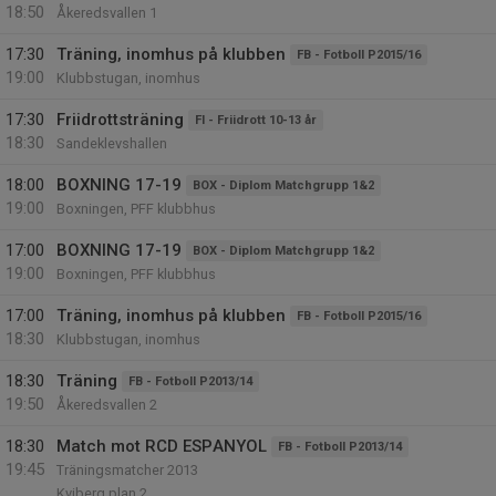
18:50
Åkeredsvallen 1
17:30
Träning, inomhus på klubben
FB - Fotboll P2015/16
19:00
Klubbstugan, inomhus
17:30
Friidrottsträning
FI - Friidrott 10-13 år
18:30
Sandeklevshallen
18:00
BOXNING 17-19
BOX - Diplom Matchgrupp 1&2
19:00
Boxningen, PFF klubbhus
17:00
BOXNING 17-19
BOX - Diplom Matchgrupp 1&2
19:00
Boxningen, PFF klubbhus
17:00
Träning, inomhus på klubben
FB - Fotboll P2015/16
18:30
Klubbstugan, inomhus
18:30
Träning
FB - Fotboll P2013/14
19:50
Åkeredsvallen 2
18:30
Match mot RCD ESPANYOL
FB - Fotboll P2013/14
19:45
Träningsmatcher 2013
Kviberg plan 2