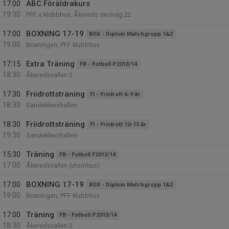
17:00
ABC Föräldrakurs
19:30
PFF.s klubbhus, Åkereds skolväg 22
17:00
BOXNING 17-19
BOX - Diplom Matchgrupp 1&2
19:00
Boxningen, PFF klubbhus
17:15
Extra Träning
FB - Fotboll P2013/14
18:30
Åkeredsvallen 2
17:30
Friidrottsträning
FI - Friidrott 6-9 år
18:30
Sandeklevshallen
18:30
Friidrottsträning
FI - Friidrott 10-13 år
19:30
Sandeklevshallen
15:30
Träning
FB - Fotboll F2013/14
17:00
Åkeredsvallen (utomhus)
17:00
BOXNING 17-19
BOX - Diplom Matchgrupp 1&2
19:00
Boxningen, PFF klubbhus
17:00
Träning
FB - Fotboll P2013/14
18:30
Åkeredsvallen 2