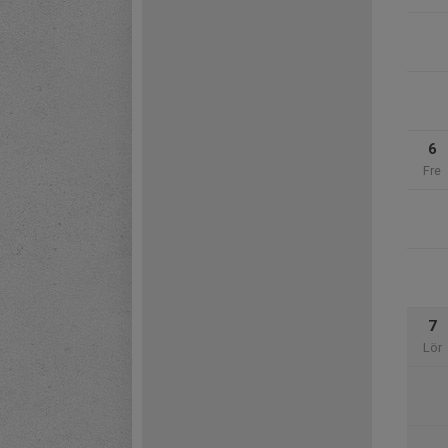
6
Fre
7
Lör