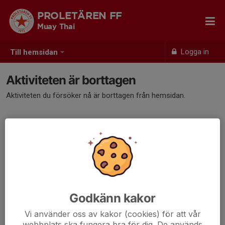
PROLETÄREN FF
Muay Thai
Logga in
Till hemsidan
Aktiviteten är borttagen
Aktiviteten du försöker nå är borttagen från hemsidan.
Godkänn kakor
Vi använder oss av kakor (cookies) för att vår
webbplats ska fungera bra för dig. De används