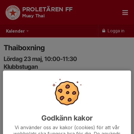
PROLETÄREN FF
Muay Thai
Logga in
Kalender
Thaiboxning
Lördag 23 maj, 10:00-11:30
Klubbstugan
Samling: 10:00
Godkänn kakor
Vi använder oss av kakor (cookies) för att vår
webbplats ska fungera bra för dig. De används