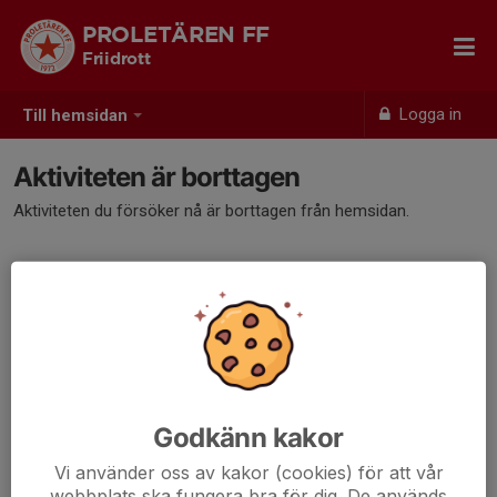
PROLETÄREN FF
Friidrott
Logga in
Till hemsidan
Aktiviteten är borttagen
Aktiviteten du försöker nå är borttagen från hemsidan.
Godkänn kakor
Vi använder oss av kakor (cookies) för att vår
webbplats ska fungera bra för dig. De används