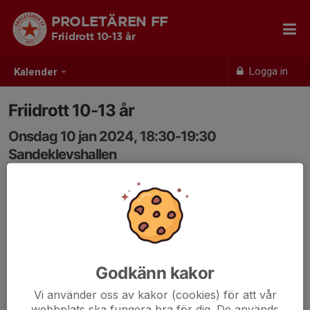
PROLETÄREN FF
Friidrott 10-13 år
Logga in
Kalender
Friidrott 10-13 år
Onsdag 10 jan 2024, 18:30-19:30
Sandeklevshallen
Samling: 18:30
Godkänn kakor
Vi använder oss av kakor (cookies) för att vår
webbplats ska fungera bra för dig. De används