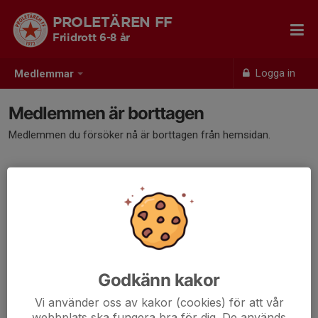
PROLETÄREN FF
Friidrott 6-8 år
Logga in
Medlemmar
Medlemmen är borttagen
Medlemmen du försöker nå är borttagen från hemsidan.
Godkänn kakor
Vi använder oss av kakor (cookies) för att vår
webbplats ska fungera bra för dig. De används