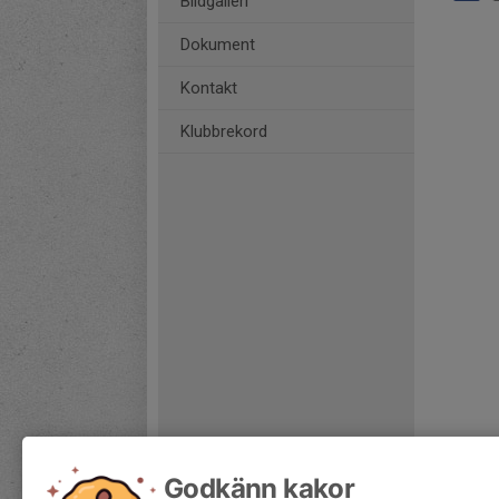
Bildgalleri
Dokument
Kontakt
Klubbrekord
Godkänn kakor