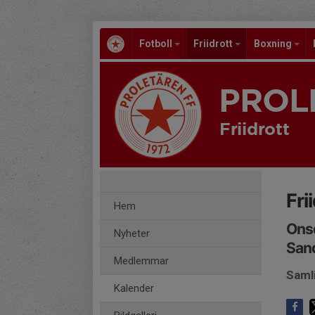
Fotboll
Friidrott
Boxning
PROL
Friidrott
Fri
Hem
Onsd
Nyheter
San
Medlemmar
Saml
Kalender