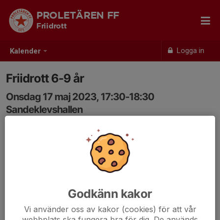
PROLETÄREN FF
Friidrott
Logga in
Kalender
Friidrott 6-9 år
Onsdag 17 maj 2023, 17:30-18:30
Sandeklevshallen
Samling: 17:30
Godkänn kakor
Vi använder oss av kakor (cookies) för att vår
webbplats ska fungera bra för dig. De används