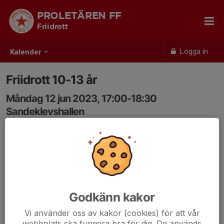
PROLETÄREN FF
Friidrott
Logga in
Kalender
Friidrott 10-13 år
Måndag 12 jun 2023, 17:00-18:30
Sandeklevshallen
Samling: 17:00
Godkänn kakor
Vi använder oss av kakor (cookies) för att vår
webbplats ska fungera bra för dig. De används