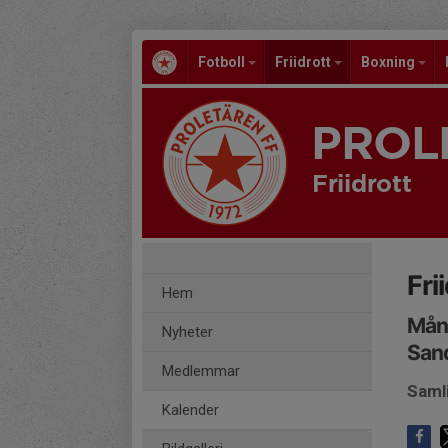
Fotboll
Friidrott
Boxning
PROL
Friidrott
Fri
Hem
Månd
Nyheter
San
Medlemmar
Saml
Kalender