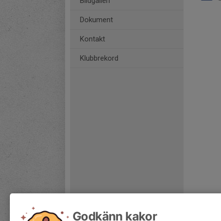
Bildgalleri
Dokument
Kontakt
Klubbrekord
Godkänn kakor