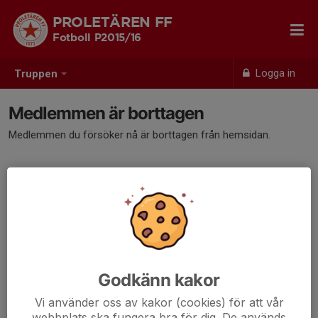
PROLETÄREN FF
Fotboll P2015/16
Logga in
Truppen
Medlemmen är borttagen
Medlemmen du försöker nå är borttagen från hemsidan.
Godkänn kakor
Vi använder oss av kakor (cookies) för att vår
webbplats ska fungera bra för dig. De används