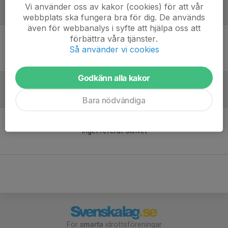
Vi använder oss av kakor (cookies) för att vår
Laguppställning
webbplats ska fungera bra för dig. De används
även för webbanalys i syfte att hjälpa oss att
förbättra våra tjänster.
Ingen uppställning ifylld
Så använder vi cookies
Godkänn alla kakor
Referat
Bara nödvändiga
Inget referat skrivet
För
smarta
idrottsföreningar