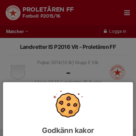
PROLETÄREN FF
Fotboll P2015/16
Logga in
Matcher
Landvetter IS P2016 Vit - Proletären FF
Pojkar 2016(10 år) Grupp E Vår
-
14 jun, 13:15, Landvetter IP A-plan
12
Samling 12:45
Godkänn kakor