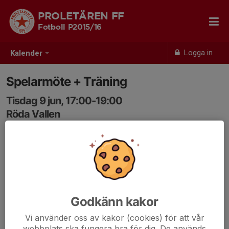
PROLETÄREN FF
Fotboll P2015/16
Logga in
Kalender
Spelarmöte + Träning
Tisdag 9 jun, 17:00-19:00
Röda Vallen
Samling: 16:50, Inne i klubbstugan
Kom i tid
Träningskläder
Ombytta innan 17
Samling efter träning
Godkänn kakor
Vi använder oss av kakor (cookies) för att vår
webbplats ska fungera bra för dig. De används