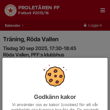
PROLETÄREN FF
Fotboll P2015/16
Logga in
Kalender
Träning, Röda Vallen
Tisdag 30 sep 2025, 17:30-18:45
Röda Vallen, PFF:s klubbhus
Samling: 17:20
Godkänn kakor
Vi använder oss av kakor (cookies) för att vår
webbplats ska fungera bra för dig. De används