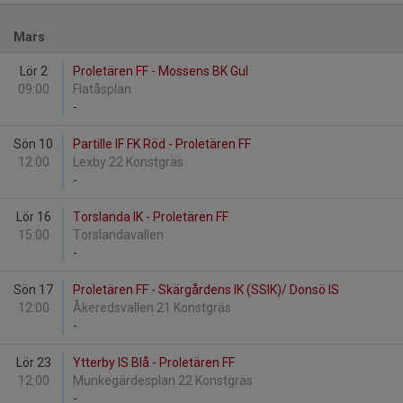
Mars
Lör 2
Proletären FF - Mossens BK Gul
09:00
Flatåsplan
-
Sön 10
Partille IF FK Röd - Proletären FF
12:00
Lexby 22 Konstgräs
-
Lör 16
Torslanda IK - Proletären FF
15:00
Torslandavallen
-
Sön 17
Proletären FF - Skärgårdens IK (SSIK)/ Donsö IS
12:00
Åkeredsvallen 21 Konstgräs
-
Lör 23
Ytterby IS Blå - Proletären FF
12:00
Munkegärdesplan 22 Konstgräs
-