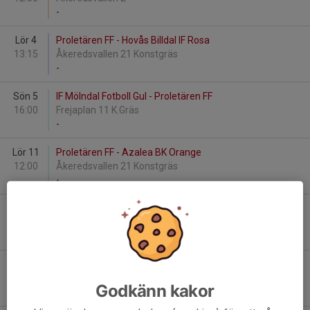
-
Lör 4
Proletären FF - Hovås Billdal IF Rosa
13:15
Åkeredsvallen 21 Konstgräs
-
Sön 5
IF Mölndal Fotboll Gul - Proletären FF
16:00
Frejaplan 11 K.Gräs
-
Lör 11
Proletären FF - Azalea BK Orange
12:00
Åkeredsvallen 21 Konstgräs
-
Lör 11
Ösets BK - Proletären FF
12:00
Gröna Vallen 11
-
Lör 11
Kungsladugårds BK Vinröd - Proletären FF
14:30
Sjöbaren Arena
Godkänn kakor
-