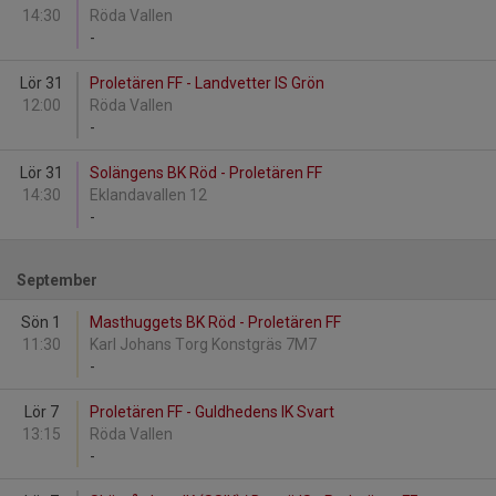
14:30
Röda Vallen
-
Lör 31
Proletären FF - Landvetter IS Grön
12:00
Röda Vallen
-
Lör 31
Solängens BK Röd - Proletären FF
14:30
Eklandavallen 12
-
September
Sön 1
Masthuggets BK Röd - Proletären FF
11:30
Karl Johans Torg Konstgräs 7M7
-
Lör 7
Proletären FF - Guldhedens IK Svart
13:15
Röda Vallen
-