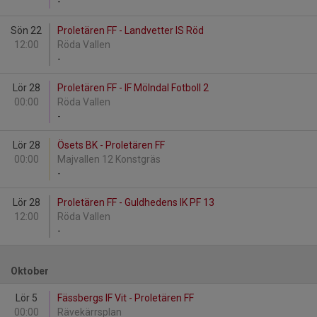
-
Sön 22
Proletären FF - Landvetter IS Röd
12:00
Röda Vallen
-
Lör 28
Proletären FF - IF Mölndal Fotboll 2
00:00
Röda Vallen
-
Lör 28
Ösets BK - Proletären FF
00:00
Majvallen 12 Konstgräs
-
Lör 28
Proletären FF - Guldhedens IK PF 13
12:00
Röda Vallen
-
Oktober
Lör 5
Fässbergs IF Vit - Proletären FF
00:00
Rävekärrsplan