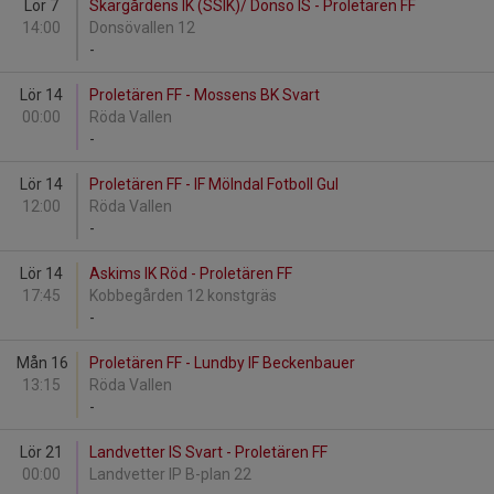
Lör 7
Skärgårdens IK (SSIK)/ Donsö IS - Proletären FF
14:00
Donsövallen 12
-
Lör 14
Proletären FF - Mossens BK Svart
00:00
Röda Vallen
-
Lör 14
Proletären FF - IF Mölndal Fotboll Gul
12:00
Röda Vallen
-
Lör 14
Askims IK Röd - Proletären FF
17:45
Kobbegården 12 konstgräs
-
Mån 16
Proletären FF - Lundby IF Beckenbauer
13:15
Röda Vallen
-
Lör 21
Landvetter IS Svart - Proletären FF
00:00
Landvetter IP B-plan 22