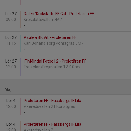
-
Lör 27
Dalen/Krokslätts FF Gul - Proletären FF
09:00
Krokslättsvallen 7M7
-
Lör 27
Azalea BK Vit - Proletären FF
11:15
Karl Johans Torg Konstgräs 7M7
-
Lör 27
IF Mölndal Fotboll 2 - Proletären FF
13:00
Frejaplan/Frejavallen 12 K.Gräs
-
Maj
Lör 4
Proletären FF - Fässbergs IF Lila
12:00
Åkeredsvallen 21 Konstgräs
-
Lör 4
Proletären FF - Fässbergs IF Lila
12:00
Åkeredsvallen 2