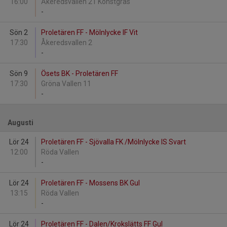
16:00
Åkeredsvallen 21 Konstgräs
-
Sön 2
Proletären FF - Mölnlycke IF Vit
17:30
Åkeredsvallen 2
-
Sön 9
Ösets BK - Proletären FF
17:30
Gröna Vallen 11
-
Augusti
Lör 24
Proletären FF - Sjövalla FK /Mölnlycke IS Svart
12:00
Röda Vallen
-
Lör 24
Proletären FF - Mossens BK Gul
13:15
Röda Vallen
-
Lör 24
Proletären FF - Dalen/Krokslätts FF Gul