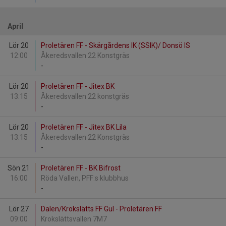
April
Lör 20
Proletären FF - Skärgårdens IK (SSIK)/ Donsö IS
12:00
Åkeredsvallen 22 Konstgräs
-
Lör 20
Proletären FF - Jitex BK
13:15
Åkeredsvallen 22 konstgräs
-
Lör 20
Proletären FF - Jitex BK Lila
13:15
Åkeredsvallen 22 Konstgräs
-
Sön 21
Proletären FF - BK Bifrost
16:00
Röda Vallen, PFF:s klubbhus
-
Lör 27
Dalen/Krokslätts FF Gul - Proletären FF
09:00
Krokslättsvallen 7M7