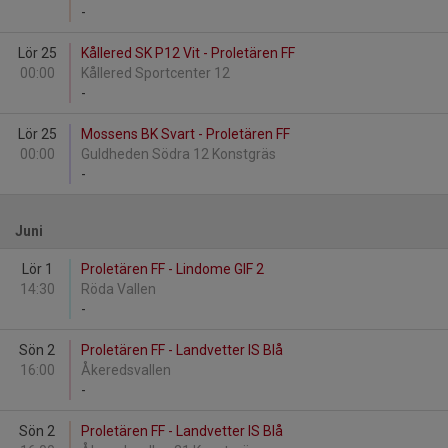
-
Lör 25
Kållered SK P12 Vit - Proletären FF
00:00
Kållered Sportcenter 12
-
Lör 25
Mossens BK Svart - Proletären FF
00:00
Guldheden Södra 12 Konstgräs
-
Juni
Lör 1
Proletären FF - Lindome GIF 2
14:30
Röda Vallen
-
Sön 2
Proletären FF - Landvetter IS Blå
16:00
Åkeredsvallen
-
Sön 2
Proletären FF - Landvetter IS Blå