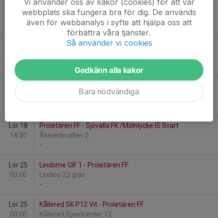
Vi använder oss av kakor (cookies) för att vår
Lör 18
Proletären FF - IFK Hindås
webbplats ska fungera bra för dig. De används
12:00
Röda Vallen
även för webbanalys i syfte att hjälpa oss att
-
förbättra våra tjänster.
Så använder vi cookies
Lör 18
Proletären FF - IFK Hindås
12:00
Åkeredsvallen 2
-
Godkänn alla kakor
Lör 18
Proletären FF - Kållered SK P12 Blå
Bara nödvändiga
13:15
Åkeredsvallen 2
-
Lör 18
Proletären FF - Sjövalla FK /Mölnlycke IS Svart
14:30
Åkeredsvallen 2
-
Lör 25
Lindome GIF 1 - Proletären FF
00:00
Lindevi 22 gräs
-
Lör 25
Kållered SK P12 Vit - Proletären FF
00:00
Kållered Sportcenter 12