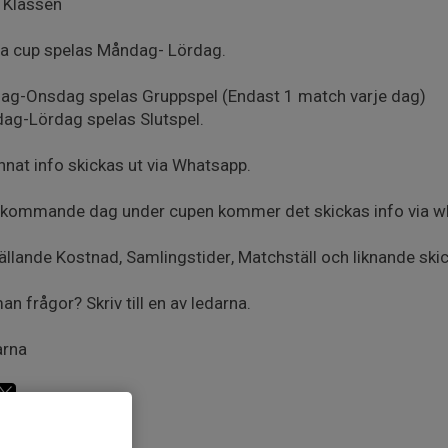
 Klassen
a cup spelas Måndag- Lördag.
g-Onsdag spelas Gruppspel (Endast 1 match varje dag)
ag-Lördag spelas Slutspel.
annat info skickas ut via Whatsapp.
 kommande dag under cupen kommer det skickas info via wh
gällande Kostnad, Samlingstider, Matchställ och liknande ski
an frågor? Skriv till en av ledarna.
arna