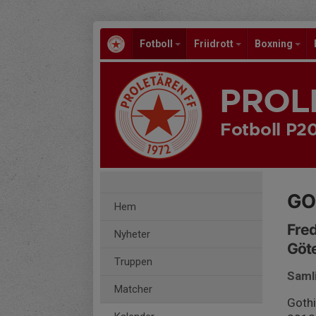
Fotboll
Friidrott
Boxning
PROL
Fotboll P2
GO
Hem
Fred
Nyheter
Göt
Truppen
Saml
Matcher
Goth