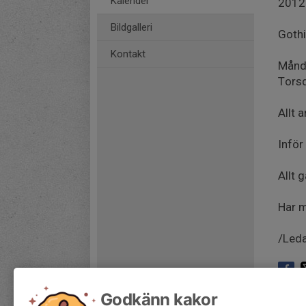
Kalender
2012
Bildgalleri
Gothi
Kontakt
Månda
Torsd
Allt 
Inför
Allt 
Har m
/Led
Godkänn kakor