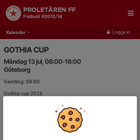
PROLETÄREN FF
Fotboll P2013/14
Logga in
Kalender
GOTHIA CUP
Måndag 13 jul, 08:00-18:00
Göteborg
Samling: 08:00
Gothia cup 2026
2012 Klassen
Gothia cup spelas Måndag- Lördag.
Måndag-Onsdag spelas Gruppspel (Endast 1 match
varje dag)