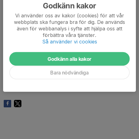
Torsdag-Lördag spelas Slutspel.
Godkänn kakor
Vi använder oss av kakor (cookies) för att vår
Allt annat info skickas ut via Whatsapp.
webbplats ska fungera bra för dig. De används
även för webbanalys i syfte att hjälpa oss att
Inför kommande dag under cupen kommer det skickas
förbättra våra tjänster.
info via whatsapp och inte Svenskalag.
Så använder vi cookies
Allt gällande Kostnad, Samlingstider, Matchställ och
Godkänn alla kakor
liknande skickas i gruppchatten.
Bara nödvändiga
Har man frågor? Skriv till en av ledarna.
/Ledarna