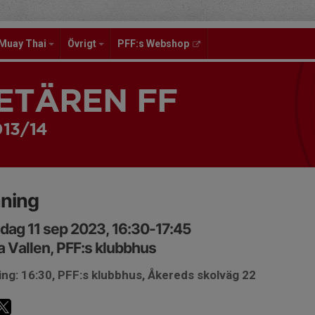
Muay Thai
Övrigt
PFF:s Webshop
ETÄREN FF
013/14
äning
ag 11 sep 2023, 16:30-17:45
 Vallen, PFF:s klubbhus
ng: 16:30, PFF:s klubbhus, Åkereds skolväg 22