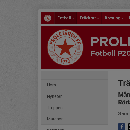
Fotboll
Friidrott
Boxning
PROL
Fotboll P2
Tr
Hem
Månd
Nyheter
Röda
Truppen
Samli
Matcher