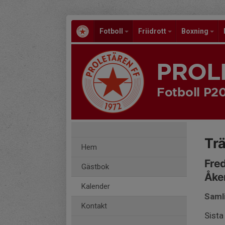
Fotboll
Friidrott
Boxning
PROL
Fotboll P20
Tr
Hem
Fred
Gästbok
Åker
Kalender
Saml
Kontakt
Sista