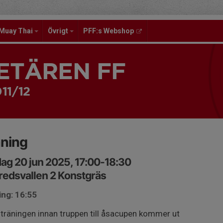
Muay Thai
Övrigt
PFF:s Webshop
ETÄREN FF
11/12
äning
ag 20 jun 2025, 17:00-18:30
edsvallen 2 Konstgräs
ing: 16:55
 träningen innan truppen till åsacupen kommer ut