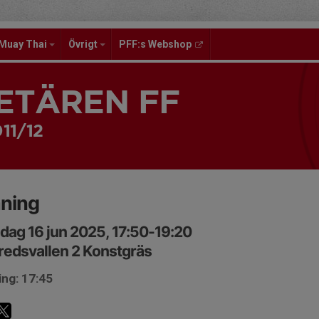
Muay Thai
Övrigt
PFF:s Webshop
ETÄREN FF
11/12
äning
ag 16 jun 2025, 17:50-19:20
edsvallen 2 Konstgräs
ing: 17:45