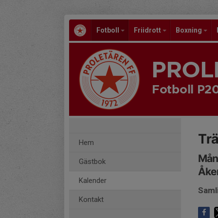
Fotboll
Friidrott
Boxning
PROL
Fotboll P20
Tr
Hem
Månd
Gästbok
Åker
Kalender
Saml
Kontakt