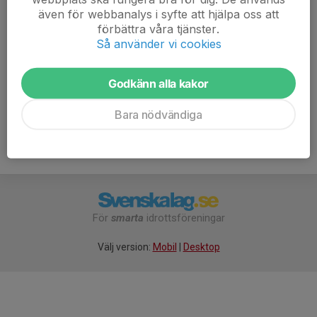
Derian-Derian, Ruben, Edwin,
även för webbanalys i syfte att hjälpa oss att
förbättra våra tjänster.
Dom som åker kollektiv är. Chinedu, Dahya, Bilaal,
Så använder vi cookies
Hassan, Ahmed.
Godkänn alla kakor
Bara nödvändiga
För
smarta
idrottsföreningar
Välj version:
Mobil
|
Desktop