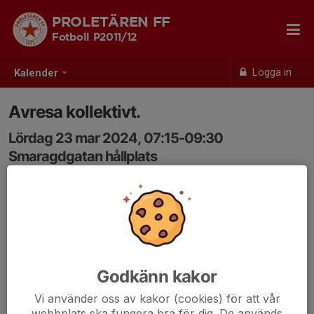
PROLETÄREN FF
Fotboll P2011/12
Logga in
Kalender
Avresa kollektivt.
Lördag 23 mar 2024, 07:15-09:30
Smaragdgatan hållplats
Samling: 07:15
OBS! Vi fick inte tillräckligt med bilar så vissa kommer
behöva åka kollektivt. Med samling 07:15 vid
smaragdgatan hållplats. spåret åker 07:27.!!
VI FÅR INTE MISSA DEN.
Godkänn kakor
Dom som åker med Henrik och Derian är följande.
Vi använder oss av kakor (cookies) för att vår
Henrik-Viggo, Amr, Nebil, Serhat
webbplats ska fungera bra för dig. De används