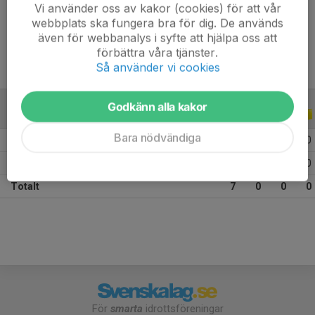
Vi använder oss av kakor (cookies) för att vår
Ålder
12 år
webbplats ska fungera bra för dig. De används
även för webbanalys i syfte att hjälpa oss att
förbättra våra tjänster.
Så använder vi cookies
Godkänn alla kakor
ALLA SERIER
ALLA ÅR
Bara nödvändiga
2026
1
0
0
0
2025
6
0
0
0
Totalt
7
0
0
0
För
smarta
idrottsföreningar