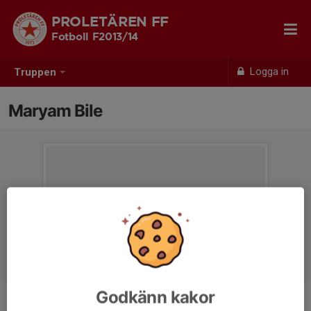
PROLETÄREN FF
Fotboll F2013/14
Logga in
Truppen
Maryam Bile
Godkänn kakor
Position
-